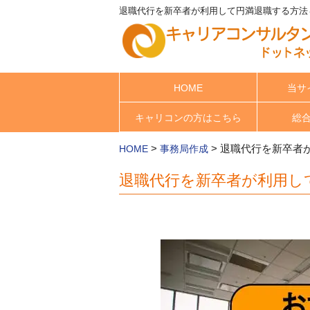
退職代行を新卒者が利用して円満退職する方法＆
HOME
当サ
キャリコンの方はこちら
総
>
>
退職代行を新卒者
HOME
事務局作成
退職代行を新卒者が利用し