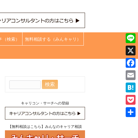
チ（検索）
無料相談する（みんキャリ）
Line
X
Face
検
Emai
索:
Hate
キャリコン・サーチへの登録
Pock
共
【無料相談はこちら】みんなのキャリア相談
有