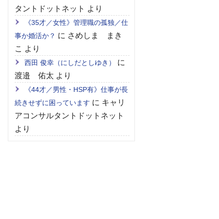
タントドットネット
より
《35才／女性》管理職の孤独／仕
に
さめしま まき
事か婚活か？
こ
より
に
西田 俊幸（にしだとしゆき）
渡邉 佑太
より
《44才／男性・HSP有》仕事が長
に
キャリ
続きせずに困っています
アコンサルタントドットネット
より