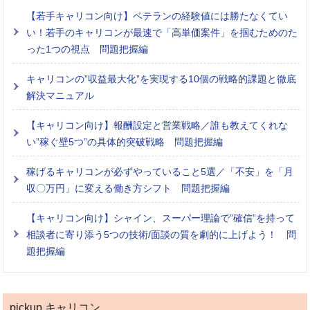
【若手キャリコン向け】ベテランの経験値には勝たなくてい
い！若手のキャリコンが最速で「高単価案件」を掴むためのた
った1つの視点 問題把握編
キャリコンの”収益最大化”を実現する10個の戦略的課題と徹底
解決マニュアル
【キャリコン向け】報酬設定と営業戦略／誰も教えてくれな
い”稼ぐ壁5つ”の具体的突破戦略 問題把握編
稼げるキャリコンが必ずやっていること5選／「不安」を「月
収〇万円」に変える働き方シフト 問題把握編
【キャリコン向け】シャイン、スーパー理論で”確信”を持って
相談者に寄り添う5つの技術/面談の質を劇的に上げよう！ 問
題把握編
pickup キャリコン