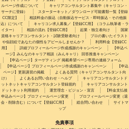
ルページ作成について
キャリアコンサルタント募集中（キャリコン・
サーチに登録）
スターターキット／ダウンロード可能書類一覧【登録
CC限定】
相談料金の振込（自動振込サービス・即時振込・その他振
込）について
キャリコン求人募集／【登録CC用】（コラム執筆者・ラ
イター）
相談の流れ【登録CC用】
起業・独立者向け
国家
資格キャリアコンサルタント・試験受験者向け
プロの書いたイラスト
や似顔絵であなたの個性をアピールしませんか？
利用料金【登録CC
用】
詳細プロフィールページ作成感謝のキャンペーン
【申込ペ
ージ】みんなのキャリア相談（みんキャリ） 回答推進キャンペーン
【申込ページ】ターゲティング 掲載希望ページ専用の連絡フォーム
【申込ページ】プロフィールページ作成感謝のキャンペーン
【申込
ページ】更新講習の掲載
よくある質問（キャリアコンサルタント向
け）
よくあるお問い合わせ・ヘルプ
キャリアコンサルタントド
ットネットキャリアコンサルタント登録規約
キャリアコンサルタント
ドットネット利用規約
運営理念・ビジョン・宣言
【料金支払後
申込みページ】プロフィールページ変更
プロフィールページ変更（退
会・削除含む）について【登録CC用】
総合問い合わせ
サイトマ
ップ
免責事項