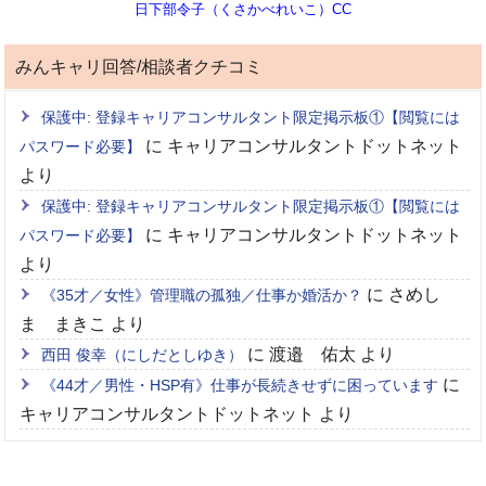
日下部令子（くさかべれいこ）CC
みんキャリ回答/相談者クチコミ
保護中: 登録キャリアコンサルタント限定掲示板①【閲覧には
に
キャリアコンサルタントドットネット
パスワード必要】
より
保護中: 登録キャリアコンサルタント限定掲示板①【閲覧には
に
キャリアコンサルタントドットネット
パスワード必要】
より
に
さめし
《35才／女性》管理職の孤独／仕事か婚活か？
ま まきこ
より
に
渡邉 佑太
より
西田 俊幸（にしだとしゆき）
に
《44才／男性・HSP有》仕事が長続きせずに困っています
キャリアコンサルタントドットネット
より