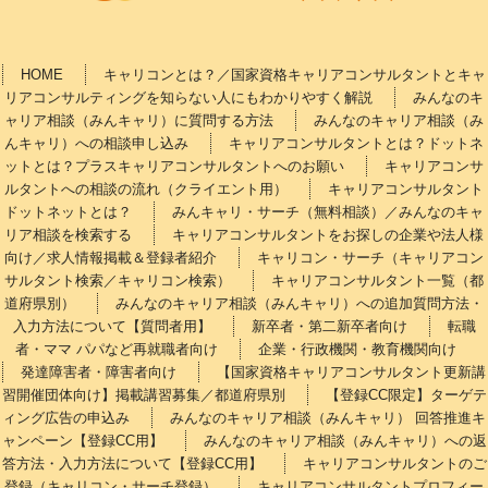
HOME
キャリコンとは？／国家資格キャリアコンサルタントとキャ
リアコンサルティングを知らない人にもわかりやすく解説
みんなのキ
ャリア相談（みんキャリ）に質問する方法
みんなのキャリア相談（み
んキャリ）への相談申し込み
キャリアコンサルタントとは？ドットネ
ットとは？プラスキャリアコンサルタントへのお願い
キャリアコンサ
ルタントへの相談の流れ（クライエント用）
キャリアコンサルタント
ドットネットとは？
みんキャリ・サーチ（無料相談）／みんなのキャ
リア相談を検索する
キャリアコンサルタントをお探しの企業や法人様
向け／求人情報掲載＆登録者紹介
キャリコン・サーチ（キャリアコン
サルタント検索／キャリコン検索）
キャリアコンサルタント一覧（都
道府県別）
みんなのキャリア相談（みんキャリ）への追加質問方法・
入力方法について【質問者用】
新卒者・第二新卒者向け
転職
者・ママ パパなど再就職者向け
企業・行政機関・教育機関向け
発達障害者・障害者向け
【国家資格キャリアコンサルタント更新講
習開催団体向け】掲載講習募集／都道府県別
【登録CC限定】ターゲテ
ィング広告の申込み
みんなのキャリア相談（みんキャリ） 回答推進キ
ャンペーン【登録CC用】
みんなのキャリア相談（みんキャリ）への返
答方法・入力方法について【登録CC用】
キャリアコンサルタントのご
登録（キャリコン・サーチ登録）
キャリアコンサルタントプロフィー