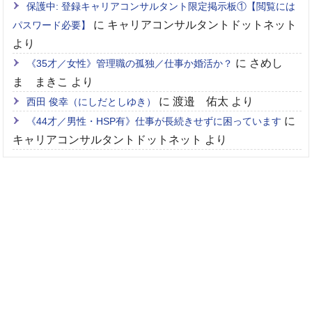
保護中: 登録キャリアコンサルタント限定掲示板①【閲覧には
に
キャリアコンサルタントドットネット
パスワード必要】
より
に
さめし
《35才／女性》管理職の孤独／仕事か婚活か？
ま まきこ
より
に
渡邉 佑太
より
西田 俊幸（にしだとしゆき）
に
《44才／男性・HSP有》仕事が長続きせずに困っています
キャリアコンサルタントドットネット
より