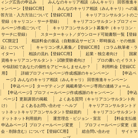
ィング広告の申込み
みんなのキャリア相談（みんキャリ） 回答推進キ
ャンペーン【登録CC用】
みんなのキャリア相談（みんキャリ）への返
答方法・入力方法について【登録CC用】
キャリアコンサルタントのご
登録（キャリコン・サーチ登録）
キャリアコンサルタントプロフィー
ルページ作成について
キャリアコンサルタント募集中（キャリコン・
サーチに登録）
スターターキット／ダウンロード可能書類一覧【登録
CC限定】
相談料金の振込（自動振込サービス・即時振込・その他振
込）について
キャリコン求人募集／【登録CC用】（コラム執筆者・ラ
イター）
相談の流れ【登録CC用】
起業・独立者向け
国家
資格キャリアコンサルタント・試験受験者向け
プロの書いたイラスト
や似顔絵であなたの個性をアピールしませんか？
利用料金【登録CC
用】
詳細プロフィールページ作成感謝のキャンペーン
【申込ペ
ージ】みんなのキャリア相談（みんキャリ） 回答推進キャンペーン
【申込ページ】ターゲティング 掲載希望ページ専用の連絡フォーム
【申込ページ】プロフィールページ作成感謝のキャンペーン
【申込
ページ】更新講習の掲載
よくある質問（キャリアコンサルタント向
け）
よくあるお問い合わせ・ヘルプ
キャリアコンサルタントド
ットネットキャリアコンサルタント登録規約
キャリアコンサルタント
ドットネット利用規約
運営理念・ビジョン・宣言
【料金支払後
申込みページ】プロフィールページ変更
プロフィールページ変更（退
会・削除含む）について【登録CC用】
総合問い合わせ
サイトマ
ップ