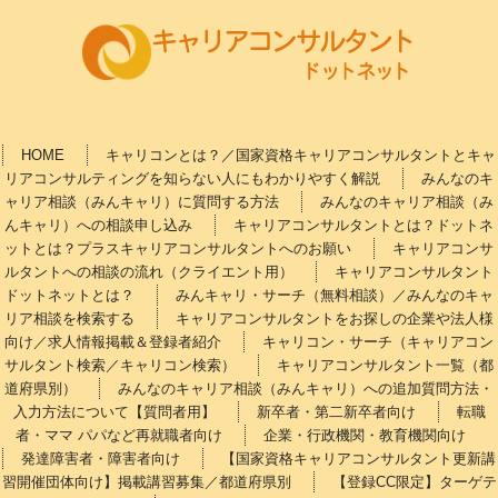
HOME
キャリコンとは？／国家資格キャリアコンサルタントとキャ
リアコンサルティングを知らない人にもわかりやすく解説
みんなのキ
ャリア相談（みんキャリ）に質問する方法
みんなのキャリア相談（み
んキャリ）への相談申し込み
キャリアコンサルタントとは？ドットネ
ットとは？プラスキャリアコンサルタントへのお願い
キャリアコンサ
ルタントへの相談の流れ（クライエント用）
キャリアコンサルタント
ドットネットとは？
みんキャリ・サーチ（無料相談）／みんなのキャ
リア相談を検索する
キャリアコンサルタントをお探しの企業や法人様
向け／求人情報掲載＆登録者紹介
キャリコン・サーチ（キャリアコン
サルタント検索／キャリコン検索）
キャリアコンサルタント一覧（都
道府県別）
みんなのキャリア相談（みんキャリ）への追加質問方法・
入力方法について【質問者用】
新卒者・第二新卒者向け
転職
者・ママ パパなど再就職者向け
企業・行政機関・教育機関向け
発達障害者・障害者向け
【国家資格キャリアコンサルタント更新講
習開催団体向け】掲載講習募集／都道府県別
【登録CC限定】ターゲテ