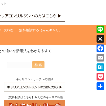
ネット
チ（検索）
無料相談する（みんキャリ）
Line
X
との違いや活用法をわかりやすく
Face
検
Emai
索:
Hate
キャリコン・サーチへの登録
Pock
共
【無料相談はこちら】みんなのキャリア相談
有