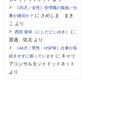
《35才／女性》管理職の孤独／仕
に
さめしま まき
事か婚活か？
こ
より
に
西田 俊幸（にしだとしゆき）
渡邉 佑太
より
《44才／男性・HSP有》仕事が長
に
キャリ
続きせずに困っています
アコンサルタントドットネット
より