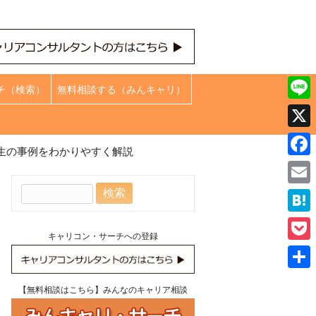
ト
チ（検索）
無料相談する（みんキャリ）
Line
X
生の事例をわかりやすく解説
Face
検
Emai
索:
Hate
キャリコン・サーチへの登録
Pock
共
【無料相談はこちら】みんなのキャリア相談
有