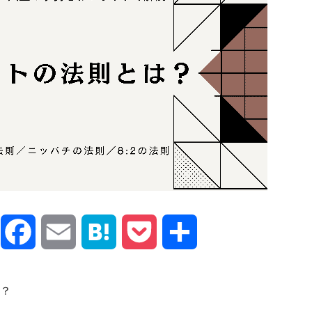
X
Facebook
Email
Hatena
Pocket
共
有
？