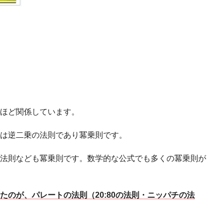
ほど関係しています。
は逆二乗の法則であり冪乗則です。
法則なども冪乗則です。数学的な公式でも多くの冪乗則が
たのが、パレートの法則（20:80の法則・ニッパチの法