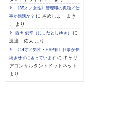
《35才／女性》管理職の孤独／仕
に
さめしま まき
事か婚活か？
こ
より
に
西田 俊幸（にしだとしゆき）
渡邉 佑太
より
《44才／男性・HSP有》仕事が長
に
キャリ
続きせずに困っています
アコンサルタントドットネット
より