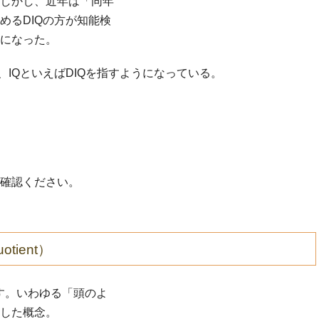
しかし、近年は「同年
めるDIQの方が知能検
になった。
、IQといえばDIQを指すようになっている。
確認ください。
uotient）
す。いわゆる「頭のよ
比した概念。