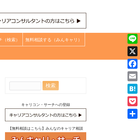
チ（検索）
無料相談する（みんキャリ）
Line
X
Face
検
Emai
索:
Hate
キャリコン・サーチへの登録
Pock
共
【無料相談はこちら】みんなのキャリア相談
有