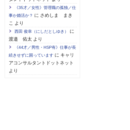
《35才／女性》管理職の孤独／仕
に
さめしま まき
事か婚活か？
こ
より
に
西田 俊幸（にしだとしゆき）
渡邉 佑太
より
《44才／男性・HSP有》仕事が長
に
キャリ
続きせずに困っています
アコンサルタントドットネット
より