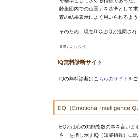
を基準として求める指数であった。
齢集団内での位置」を基準として求
査の結果表示によく用いられるよう
そのため、現在DIQはIQと混同され
参照：
コトバンク
IQ無料診断サイト
IQの無料診断は
こちらのサイト
をご
EQ（Emotional Intelligence Q
EQとは心の知能指数の事を言いま
さ」を指し示すIQ（知能指数）に