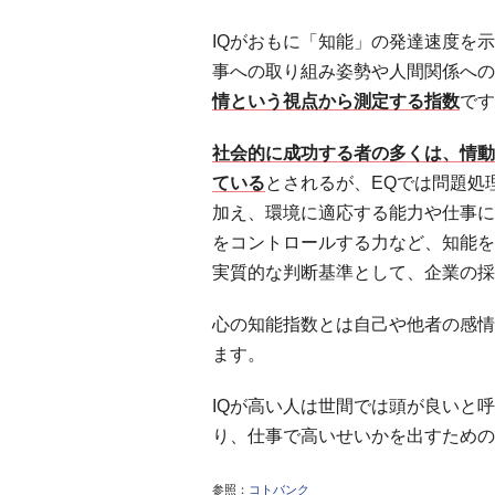
IQがおもに「知能」の発達速度を
事への取り組み姿勢や人間関係への
情という視点から測定する指数
です
社会的に成功する者の多くは、情動
ている
とされるが、EQでは問題処
加え、環境に適応する能力や仕事に
をコントロールする力など、知能を
実質的な判断基準として、企業の採
心の知能指数とは自己や他者の感情
ます。
IQが高い人は世間では頭が良いと
り、仕事で高いせいかを出すための
参照：
コトバンク