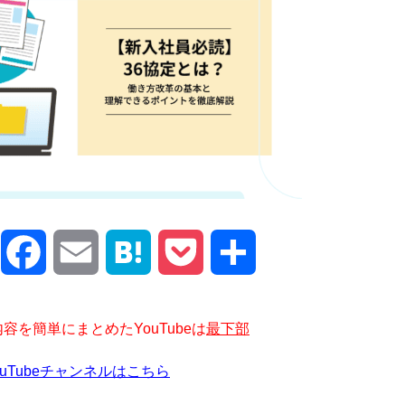
X
Facebook
Email
Hatena
Pocket
共
有
容を簡単にまとめたYouTubeは
最下部
ouTubeチャンネルはこちら