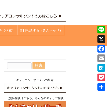
チ（検索）
無料相談する（みんキャリ）
Line
X
Face
検
Emai
索:
Hate
キャリコン・サーチへの登録
Pock
共
【無料相談はこちら】みんなのキャリア相談
有