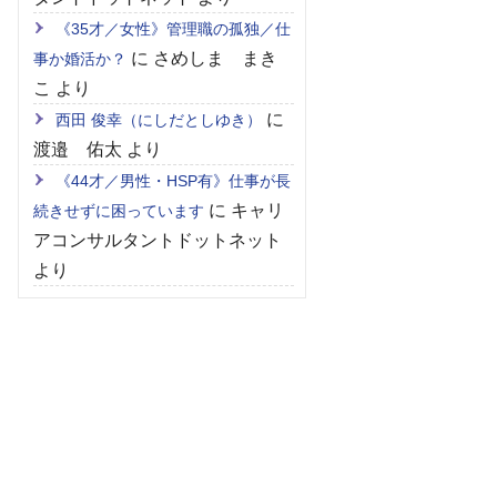
《35才／女性》管理職の孤独／仕
に
さめしま まき
事か婚活か？
こ
より
に
西田 俊幸（にしだとしゆき）
渡邉 佑太
より
《44才／男性・HSP有》仕事が長
に
キャリ
続きせずに困っています
アコンサルタントドットネット
より