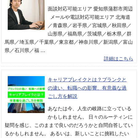
面談対応可能エリア 愛知県蒲郡市周辺
メールや電話対応可能エリア 北海道
／青森県／岩手県／宮城県／秋田県／
山形県／福島県／茨城県／栃木県／群
馬県／埼玉県／千葉県／東京都／神奈川県／新潟県／富山
県／石川県／福 …
詳細はこちら
キャリアブレイクとは？ブランクと
の違い、転職への影響、有意義な過
ごし方を解説
あなたは今、人生の岐路に立っている
かもしれません。 日々のルーティンに
疑問を感じ、このままで良いのだろうかと自問自答してい
るかもしれません。 あるいは、新しいことに挑戦したい