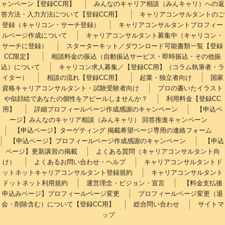
ャンペーン【登録CC用】
みんなのキャリア相談（みんキャリ）への返
答方法・入力方法について【登録CC用】
キャリアコンサルタントのご
登録（キャリコン・サーチ登録）
キャリアコンサルタントプロフィー
ルページ作成について
キャリアコンサルタント募集中（キャリコン・
サーチに登録）
スターターキット／ダウンロード可能書類一覧【登録
CC限定】
相談料金の振込（自動振込サービス・即時振込・その他振
込）について
キャリコン求人募集／【登録CC用】（コラム執筆者・ラ
イター）
相談の流れ【登録CC用】
起業・独立者向け
国家
資格キャリアコンサルタント・試験受験者向け
プロの書いたイラスト
や似顔絵であなたの個性をアピールしませんか？
利用料金【登録CC
用】
詳細プロフィールページ作成感謝のキャンペーン
【申込ペ
ージ】みんなのキャリア相談（みんキャリ） 回答推進キャンペーン
【申込ページ】ターゲティング 掲載希望ページ専用の連絡フォーム
【申込ページ】プロフィールページ作成感謝のキャンペーン
【申込
ページ】更新講習の掲載
よくある質問（キャリアコンサルタント向
け）
よくあるお問い合わせ・ヘルプ
キャリアコンサルタントド
ットネットキャリアコンサルタント登録規約
キャリアコンサルタント
ドットネット利用規約
運営理念・ビジョン・宣言
【料金支払後
申込みページ】プロフィールページ変更
プロフィールページ変更（退
会・削除含む）について【登録CC用】
総合問い合わせ
サイトマ
ップ