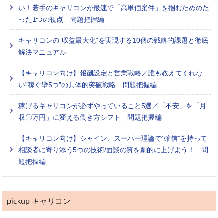
い！若手のキャリコンが最速で「高単価案件」を掴むためのた
った1つの視点 問題把握編
キャリコンの”収益最大化”を実現する10個の戦略的課題と徹底
解決マニュアル
【キャリコン向け】報酬設定と営業戦略／誰も教えてくれな
い”稼ぐ壁5つ”の具体的突破戦略 問題把握編
稼げるキャリコンが必ずやっていること5選／「不安」を「月
収〇万円」に変える働き方シフト 問題把握編
【キャリコン向け】シャイン、スーパー理論で”確信”を持って
相談者に寄り添う5つの技術/面談の質を劇的に上げよう！ 問
題把握編
pickup キャリコン