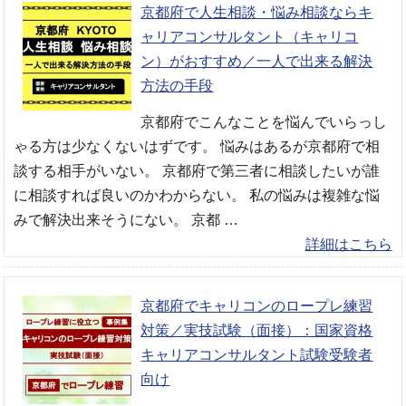
京都府で人生相談・悩み相談ならキ
ャリアコンサルタント（キャリコ
ン）がおすすめ／一人で出来る解決
方法の手段
京都府でこんなことを悩んでいらっし
ゃる方は少なくないはずです。 悩みはあるが京都府で相
談する相手がいない。 京都府で第三者に相談したいが誰
に相談すれば良いのかわからない。 私の悩みは複雑な悩
みで解決出来そうにない。 京都 …
詳細はこちら
京都府でキャリコンのロープレ練習
対策／実技試験（面接）：国家資格
キャリアコンサルタント試験受験者
向け