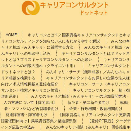
HOME
キャリコンとは？／国家資格キャリアコンサルタントとキャ
リアコンサルティングを知らない人にもわかりやすく解説
みんなのキ
ャリア相談（みんキャリ）に質問する方法
みんなのキャリア相談（み
んキャリ）への相談申し込み
キャリアコンサルタントとは？ドットネ
ットとは？プラスキャリアコンサルタントへのお願い
キャリアコンサ
ルタントへの相談の流れ（クライエント用）
キャリアコンサルタント
ドットネットとは？
みんキャリ・サーチ（無料相談）／みんなのキャ
リア相談を検索する
キャリアコンサルタントをお探しの企業や法人様
向け／求人情報掲載＆登録者紹介
キャリコン・サーチ（キャリアコン
サルタント検索／キャリコン検索）
キャリアコンサルタント一覧（都
道府県別）
みんなのキャリア相談（みんキャリ）への追加質問方法・
入力方法について【質問者用】
新卒者・第二新卒者向け
転職
者・ママ パパなど再就職者向け
企業・行政機関・教育機関向け
発達障害者・障害者向け
【国家資格キャリアコンサルタント更新講
習開催団体向け】掲載講習募集／都道府県別
【登録CC限定】ターゲテ
ィング広告の申込み
みんなのキャリア相談（みんキャリ） 回答推進キ