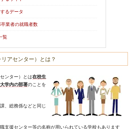
するデータ
学部卒業者の就職者数
一覧
ャリアセンター）とは？
センター）とは
在校生
大学内の部署
のことを
課、総務係などと同じ
職支援センター等の名称が用いられている学校もあります