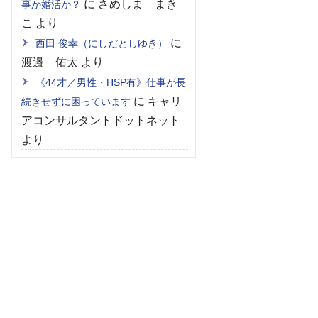
に
さめしま まき
事か婚活か？
こ
より
に
西田 俊幸（にしだとしゆき）
渡邉 佑太
より
《44才／男性・HSP有》仕事が長
に
キャリ
続きせずに困っています
アコンサルタントドットネット
より