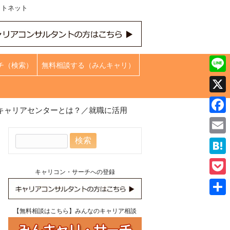
ットネット
チ（検索）
無料相談する（みんキャリ）
Line
X
キャリアセンターとは？／就職に活用
Face
検
Emai
索:
Hate
キャリコン・サーチへの登録
Pock
共
【無料相談はこちら】みんなのキャリア相談
有