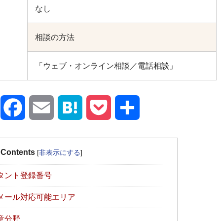
なし
相談の方法
「ウェブ・オンライン相談／電話相談」
X
Facebook
Email
Hatena
Pocket
共
有
Contents
[
非表示にする
]
タント登録番号
メール対応可能エリア
意分野