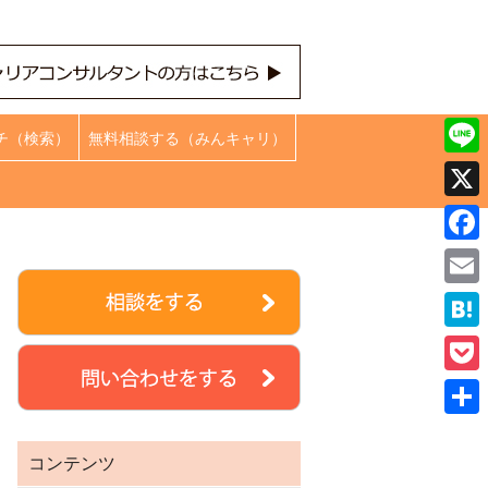
チ（検索）
無料相談する（みんキャリ）
Line
X
Face
Emai
Hate
Pock
共
コンテンツ
有