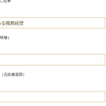
部に従事
わる職務経歴
研修）
（元吹奏楽部）