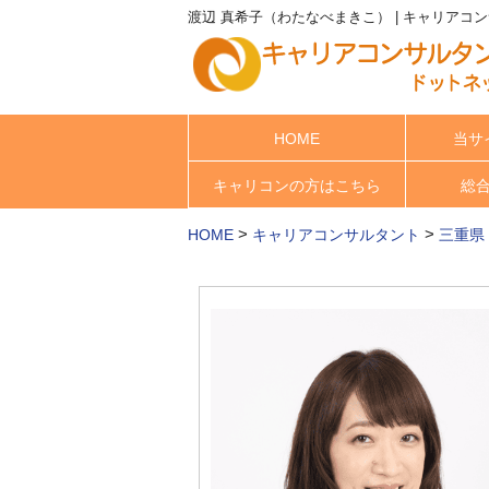
渡辺 真希子（わたなべまきこ） | キャリアコ
HOME
当サ
キャリコンの方はこちら
総
>
>
HOME
キャリアコンサルタント
三重県