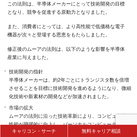
この法則は、半導体メーカーにとって技術開発の目標
となり、競争を促進する原動力となりました。
また、消費者にとっては、より高性能で低価格な電子
機器が次々と登場する恩恵をもたらしました。
修正後のムーアの法則は、以下のような影響を半導体
産業に与えました。
技術開発の指針
半導体メーカーは、約2年ごとにトランジスタ数を倍増
させることを目標に技術開発を進めるようになり、微細
化技術や新素材の開発などが加速されました。
市場の拡大
ムーアの法則に沿った技術革新により、コンピュータの
性能が飛躍的に向上し、パーソナルコンピュータの普及
キャリコン・サーチ
無料キャリア相談
やインターネットの発展など、新たな市場が次々と生ま