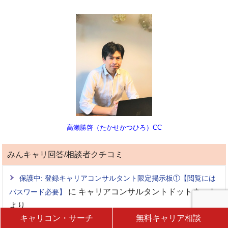
高瀨勝啓（たかせかつひろ）CC
みんキャリ回答/相談者クチコミ
保護中: 登録キャリアコンサルタント限定掲示板①【閲覧には
に
キャリアコンサルタントドットネット
パスワード必要】
より
キャリコン・サーチ
無料キャリア相談
保護中: 登録キャリアコンサルタント限定掲示板①【閲覧には