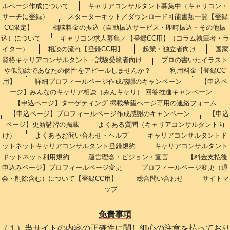
ルページ作成について
キャリアコンサルタント募集中（キャリコン・
サーチに登録）
スターターキット／ダウンロード可能書類一覧【登録
CC限定】
相談料金の振込（自動振込サービス・即時振込・その他振
込）について
キャリコン求人募集／【登録CC用】（コラム執筆者・ラ
イター）
相談の流れ【登録CC用】
起業・独立者向け
国家
資格キャリアコンサルタント・試験受験者向け
プロの書いたイラスト
や似顔絵であなたの個性をアピールしませんか？
利用料金【登録CC
用】
詳細プロフィールページ作成感謝のキャンペーン
【申込ペ
ージ】みんなのキャリア相談（みんキャリ） 回答推進キャンペーン
【申込ページ】ターゲティング 掲載希望ページ専用の連絡フォーム
【申込ページ】プロフィールページ作成感謝のキャンペーン
【申込
ページ】更新講習の掲載
よくある質問（キャリアコンサルタント向
け）
よくあるお問い合わせ・ヘルプ
キャリアコンサルタントド
ットネットキャリアコンサルタント登録規約
キャリアコンサルタント
ドットネット利用規約
運営理念・ビジョン・宣言
【料金支払後
申込みページ】プロフィールページ変更
プロフィールページ変更（退
会・削除含む）について【登録CC用】
総合問い合わせ
サイトマ
ップ
免責事項
（１）当サイトの内容の正確性に関し細心の注意を払っており