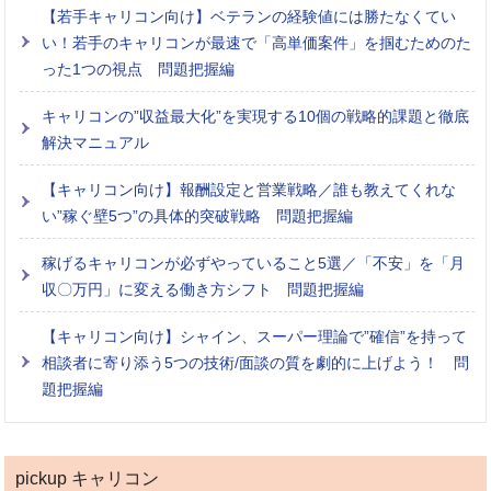
【若手キャリコン向け】ベテランの経験値には勝たなくてい
い！若手のキャリコンが最速で「高単価案件」を掴むためのた
った1つの視点 問題把握編
キャリコンの”収益最大化”を実現する10個の戦略的課題と徹底
解決マニュアル
【キャリコン向け】報酬設定と営業戦略／誰も教えてくれな
い”稼ぐ壁5つ”の具体的突破戦略 問題把握編
稼げるキャリコンが必ずやっていること5選／「不安」を「月
収〇万円」に変える働き方シフト 問題把握編
【キャリコン向け】シャイン、スーパー理論で”確信”を持って
相談者に寄り添う5つの技術/面談の質を劇的に上げよう！ 問
題把握編
pickup キャリコン