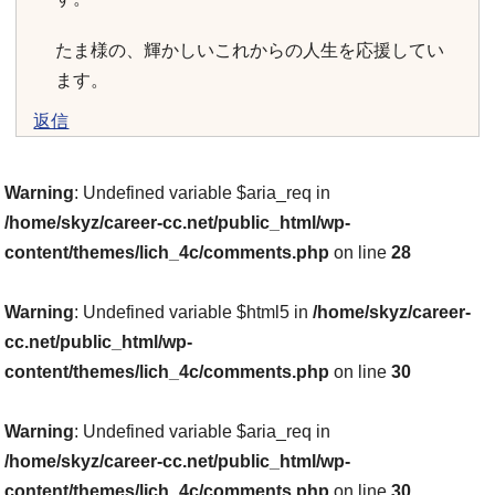
たま様の、輝かしいこれからの人生を応援してい
ます。
返信
Warning
: Undefined variable $aria_req in
/home/skyz/career-cc.net/public_html/wp-
content/themes/lich_4c/comments.php
on line
28
Warning
: Undefined variable $html5 in
/home/skyz/career-
cc.net/public_html/wp-
content/themes/lich_4c/comments.php
on line
30
Warning
: Undefined variable $aria_req in
/home/skyz/career-cc.net/public_html/wp-
content/themes/lich_4c/comments.php
on line
30