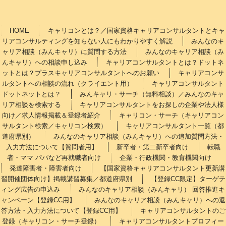
HOME
キャリコンとは？／国家資格キャリアコンサルタントとキャ
リアコンサルティングを知らない人にもわかりやすく解説
みんなのキ
ャリア相談（みんキャリ）に質問する方法
みんなのキャリア相談（み
んキャリ）への相談申し込み
キャリアコンサルタントとは？ドットネ
ットとは？プラスキャリアコンサルタントへのお願い
キャリアコンサ
ルタントへの相談の流れ（クライエント用）
キャリアコンサルタント
ドットネットとは？
みんキャリ・サーチ（無料相談）／みんなのキャ
リア相談を検索する
キャリアコンサルタントをお探しの企業や法人様
向け／求人情報掲載＆登録者紹介
キャリコン・サーチ（キャリアコン
サルタント検索／キャリコン検索）
キャリアコンサルタント一覧（都
道府県別）
みんなのキャリア相談（みんキャリ）への追加質問方法・
入力方法について【質問者用】
新卒者・第二新卒者向け
転職
者・ママ パパなど再就職者向け
企業・行政機関・教育機関向け
発達障害者・障害者向け
【国家資格キャリアコンサルタント更新講
習開催団体向け】掲載講習募集／都道府県別
【登録CC限定】ターゲテ
ィング広告の申込み
みんなのキャリア相談（みんキャリ） 回答推進キ
ャンペーン【登録CC用】
みんなのキャリア相談（みんキャリ）への返
答方法・入力方法について【登録CC用】
キャリアコンサルタントのご
登録（キャリコン・サーチ登録）
キャリアコンサルタントプロフィー