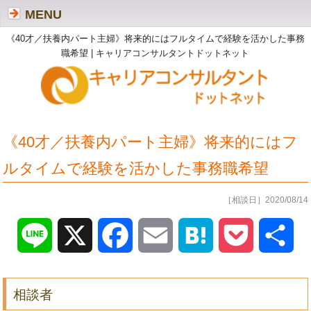
MENU
《40才／扶養内パート主婦》将来的にはフルタイムで経験を活かした事務
職希望 | キャリアコンサルタントドットネット
《40才／扶養内パート主婦》将来的にはフ
ルタイムで経験を活かした事務職希望
［相談日］2020/08/14
Line
X
Facebook
Email
Hatena
Pocket
共
有
相談者