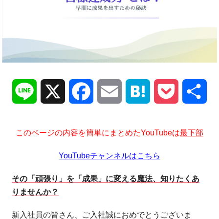
Line
X
Facebook
Email
Hatena
Pocket
共
有
このページの内容を簡単にまとめたYouTubeは
最下部
YouTubeチャンネルはこちら
その「頑張り」を「成果」に変える魔法、知りたくあ
りませんか？
新入社員の皆さん、ご入社誠におめでとうございま