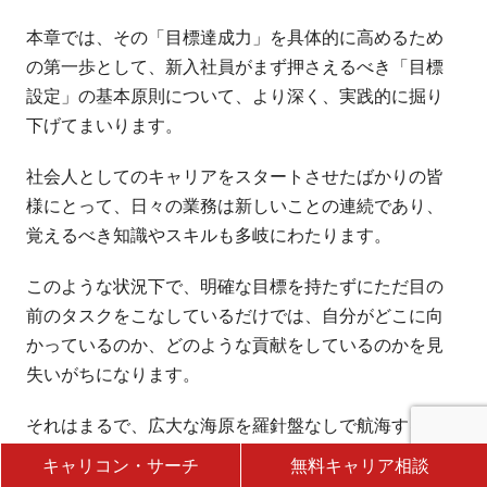
本章では、その「目標達成力」を具体的に高めるため
の第一歩として、新入社員がまず押さえるべき「目標
設定」の基本原則について、より深く、実践的に掘り
下げてまいります。
社会人としてのキャリアをスタートさせたばかりの皆
様にとって、日々の業務は新しいことの連続であり、
覚えるべき知識やスキルも多岐にわたります。
このような状況下で、明確な目標を持たずにただ目の
前のタスクをこなしているだけでは、自分がどこに向
かっているのか、どのような貢献をしているのかを見
失いがちになります。
それはまるで、広大な海原を羅針盤なしで航海するよ
うなものです。どこに進むべきか分からず、不安を感
キャリコン・サーチ
無料キャリア相談
じたり、努力が空回りしてしまったりする可能性があ