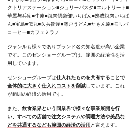
クトリアステーション■ジョリーパスタ■エルトリート■
華屋与兵衛■牛庵■焼肉倶楽部いちばん■熟成焼肉いちば
ん■宝島■伝丸■久兵衛屋■瀬戸うどん■たもん庵■モリバ
コーヒー■カフェミラノ
ジャンルも様々でありブランド名の知名度が高い企業
です。このゼンショーグループは、範囲の経済性を活
用しています。
ゼンショーグループは
仕入れたものを共有することで
全体的に大きく仕入れコストを削減
しています。これ
が範囲の経済の活用です。
また、
飲食業界という同業界で様々な事業展開を行
い、すべての店舗で注文システムや調理方法や美品な
どを共通するなども範囲の経済の活用
と言えます。