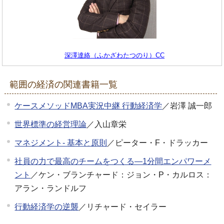
深澤達絡（ふかざわたつのり）CC
範囲の経済の関連書籍一覧
ケースメソッドMBA実況中継 行動経済学
／岩澤 誠一郎
世界標準の経営理論
／入山章栄
マネジメント- 基本と原則
／ピーター・F・ドラッカー
社員の力で最高のチームをつくる―1分間エンパワーメ
ント
／ケン・ブランチャード：ジョン・P・カルロス：
アラン・ランドルフ
行動経済学の逆襲
／リチャード・セイラー