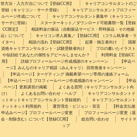
答方法・入力方法について【登録CC用】
キャリアコンサルタントのご
登録（キャリコン・サーチ登録）
キャリアコンサルタントプロフィー
ルページ作成について
キャリアコンサルタント募集中（キャリコン・
サーチに登録）
スターターキット／ダウンロード可能書類一覧【登録
CC限定】
相談料金の振込（自動振込サービス・即時振込・その他振
込）について
キャリコン求人募集／【登録CC用】（コラム執筆者・ラ
イター）
相談の流れ【登録CC用】
起業・独立者向け
国家
資格キャリアコンサルタント・試験受験者向け
プロの書いたイラスト
や似顔絵であなたの個性をアピールしませんか？
利用料金【登録CC
用】
詳細プロフィールページ作成感謝のキャンペーン
【申込ペ
ージ】みんなのキャリア相談（みんキャリ） 回答推進キャンペーン
【申込ページ】ターゲティング 掲載希望ページ専用の連絡フォーム
【申込ページ】プロフィールページ作成感謝のキャンペーン
【申込
ページ】更新講習の掲載
よくある質問（キャリアコンサルタント向
け）
よくあるお問い合わせ・ヘルプ
キャリアコンサルタントド
ットネットキャリアコンサルタント登録規約
キャリアコンサルタント
ドットネット利用規約
運営理念・ビジョン・宣言
【料金支払後
申込みページ】プロフィールページ変更
プロフィールページ変更（退
会・削除含む）について【登録CC用】
総合問い合わせ
サイトマ
ップ