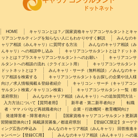
HOME
キャリコンとは？／国家資格キャリアコンサルタントとキャ
リアコンサルティングを知らない人にもわかりやすく解説
みんなのキ
ャリア相談（みんキャリ）に質問する方法
みんなのキャリア相談（み
んキャリ）への相談申し込み
キャリアコンサルタントとは？ドットネ
ットとは？プラスキャリアコンサルタントへのお願い
キャリアコンサ
ルタントへの相談の流れ（クライエント用）
キャリアコンサルタント
ドットネットとは？
みんキャリ・サーチ（無料相談）／みんなのキャ
リア相談を検索する
キャリアコンサルタントをお探しの企業や法人様
向け／求人情報掲載＆登録者紹介
キャリコン・サーチ（キャリアコン
サルタント検索／キャリコン検索）
キャリアコンサルタント一覧（都
道府県別）
みんなのキャリア相談（みんキャリ）への追加質問方法・
入力方法について【質問者用】
新卒者・第二新卒者向け
転職
者・ママ パパなど再就職者向け
企業・行政機関・教育機関向け
発達障害者・障害者向け
【国家資格キャリアコンサルタント更新講
習開催団体向け】掲載講習募集／都道府県別
【登録CC限定】ターゲテ
ィング広告の申込み
みんなのキャリア相談（みんキャリ） 回答推進キ
ャンペーン【登録CC用】
みんなのキャリア相談（みんキャリ）への返