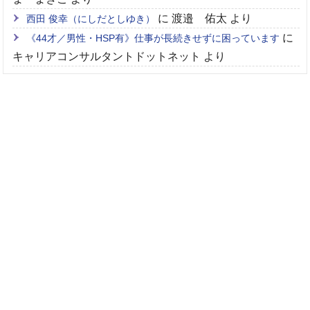
に
渡邉 佑太
より
西田 俊幸（にしだとしゆき）
に
《44才／男性・HSP有》仕事が長続きせずに困っています
キャリアコンサルタントドットネット
より