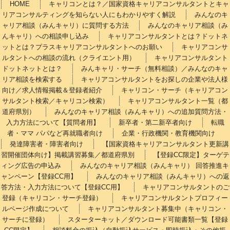
HOME
キャリコンとは？／国家資格キャリアコンサルタントとキャ
リアコンサルティングを知らない人にもわかりやすく解説
みんなのキ
ャリア相談（みんキャリ）に質問する方法
みんなのキャリア相談（み
んキャリ）への相談申し込み
キャリアコンサルタントとは？ドットネ
ットとは？プラスキャリアコンサルタントへのお願い
キャリアコンサ
ルタントへの相談の流れ（クライエント用）
キャリアコンサルタント
ドットネットとは？
みんキャリ・サーチ（無料相談）／みんなのキャ
リア相談を検索する
キャリアコンサルタントをお探しの企業や法人様
向け／求人情報掲載＆登録者紹介
キャリコン・サーチ（キャリアコン
サルタント検索／キャリコン検索）
キャリアコンサルタント一覧（都
道府県別）
みんなのキャリア相談（みんキャリ）への追加質問方法・
入力方法について【質問者用】
新卒者・第二新卒者向け
転職
者・ママ パパなど再就職者向け
企業・行政機関・教育機関向け
発達障害者・障害者向け
【国家資格キャリアコンサルタント更新講
習開催団体向け】掲載講習募集／都道府県別
【登録CC限定】ターゲテ
ィング広告の申込み
みんなのキャリア相談（みんキャリ） 回答推進キ
ャンペーン【登録CC用】
みんなのキャリア相談（みんキャリ）への返
答方法・入力方法について【登録CC用】
キャリアコンサルタントのご
登録（キャリコン・サーチ登録）
キャリアコンサルタントプロフィー
ルページ作成について
キャリアコンサルタント募集中（キャリコン・
サーチに登録）
スターターキット／ダウンロード可能書類一覧【登録