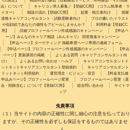
CC限定】
相談料金の振込（自動振込サービス・即時振込・その他振
込）について
キャリコン求人募集／【登録CC用】（コラム執筆者・ラ
イター）
相談の流れ【登録CC用】
起業・独立者向け
国家
資格キャリアコンサルタント・試験受験者向け
プロの書いたイラスト
や似顔絵であなたの個性をアピールしませんか？
利用料金【登録CC
用】
詳細プロフィールページ作成感謝のキャンペーン
【申込ペ
ージ】みんなのキャリア相談（みんキャリ） 回答推進キャンペーン
【申込ページ】ターゲティング 掲載希望ページ専用の連絡フォーム
【申込ページ】プロフィールページ作成感謝のキャンペーン
【申込
ページ】更新講習の掲載
よくある質問（キャリアコンサルタント向
け）
よくあるお問い合わせ・ヘルプ
キャリアコンサルタントド
ットネットキャリアコンサルタント登録規約
キャリアコンサルタント
ドットネット利用規約
運営理念・ビジョン・宣言
【料金支払後
申込みページ】プロフィールページ変更
プロフィールページ変更（退
会・削除含む）について【登録CC用】
総合問い合わせ
サイトマ
ップ
免責事項
（１）当サイトの内容の正確性に関し細心の注意を払っており
ますが、その正確性を必ずしも保証をするものではありませ
ん。