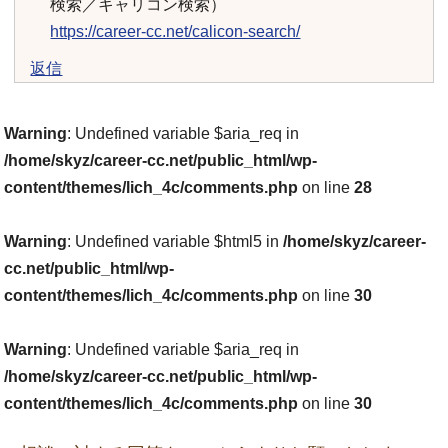
検索／キャリコン検索）
https://career-cc.net/calicon-search/
返信
Warning
: Undefined variable $aria_req in
/home/skyz/career-cc.net/public_html/wp-
content/themes/lich_4c/comments.php
on line
28
Warning
: Undefined variable $html5 in
/home/skyz/career-
cc.net/public_html/wp-
content/themes/lich_4c/comments.php
on line
30
Warning
: Undefined variable $aria_req in
/home/skyz/career-cc.net/public_html/wp-
content/themes/lich_4c/comments.php
on line
30