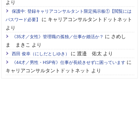
より
保護中: 登録キャリアコンサルタント限定掲示板①【閲覧には
に
キャリアコンサルタントドットネット
パスワード必要】
より
に
さめし
《35才／女性》管理職の孤独／仕事か婚活か？
ま まきこ
より
に
渡邉 佑太
より
西田 俊幸（にしだとしゆき）
に
《44才／男性・HSP有》仕事が長続きせずに困っています
キャリアコンサルタントドットネット
より