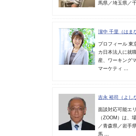
馬県／埼玉県／
濵中 千里（はま
プロフィール 
カ日本法人に就職
産、ワーキング
マーケティ …
吉永 裕司（よし
面談対応可能エリ
（ZOOM）は、
／青森県／岩手
馬 …