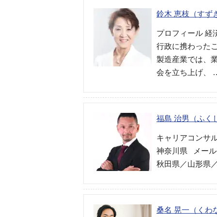
鈴木 恵枝（すず
プロフィール 
行政に携わった
製造産業では、
会を立ち上げ、 
福島 治男（ふく
キャリアコンサル
神奈川県 メール
秋田県／山形県／
桑名 晃一（くわ