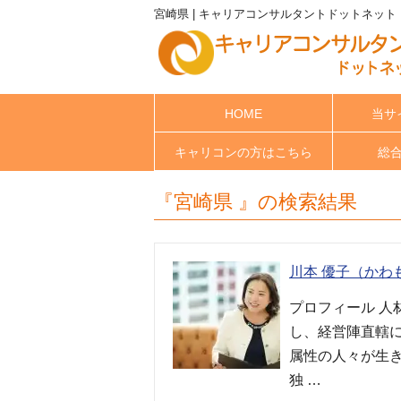
宮崎県 | キャリアコンサルタントドットネット
HOME
当サ
キャリコンの方はこちら
総
『宮崎県 』の検索結果
川本 優子（かわ
プロフィール 人
し、経営陣直轄
属性の人々が生き
独 …