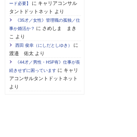
に
キャリアコンサル
ード必要】
タントドットネット
より
《35才／女性》管理職の孤独／仕
に
さめしま まき
事か婚活か？
こ
より
に
西田 俊幸（にしだとしゆき）
渡邉 佑太
より
《44才／男性・HSP有》仕事が長
に
キャリ
続きせずに困っています
アコンサルタントドットネット
より