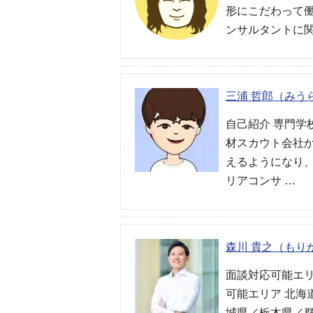
形にこだわって働
ンサルタントに関
三浦 哲郎（みう
自己紹介 専門学
材スカウト会社
えるようになり
リアコンサ …
森川 貴之（もり
面談対応可能エリ
可能エリア 北
城県／栃木県／