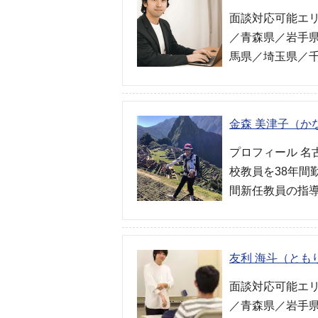
面談対応可能エリ
／青森県／岩手
馬県／埼玉県／
金森 美津子（か
プロフィール 名
校教員を38年間
間新任教員の指導
友利 海斗（とも
面談対応可能エリ
／青森県／岩手