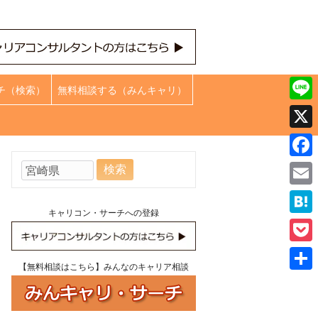
チ（検索）
無料相談する（みんキャリ）
Line
X
Face
検
索:
Emai
キャリコン・サーチへの登録
Hate
Pock
【無料相談はこちら】みんなのキャリア相談
共
有