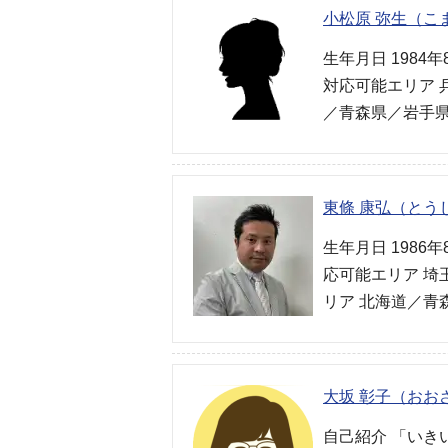
小松原 弥生（こ
生年月日 1984
対応可能エリア 
／青森県／岩手県
東條 康弘（とう
生年月日 1986
応可能エリア 埼
リア 北海道／青
大坂 彰子（おお
自己紹介 「いき