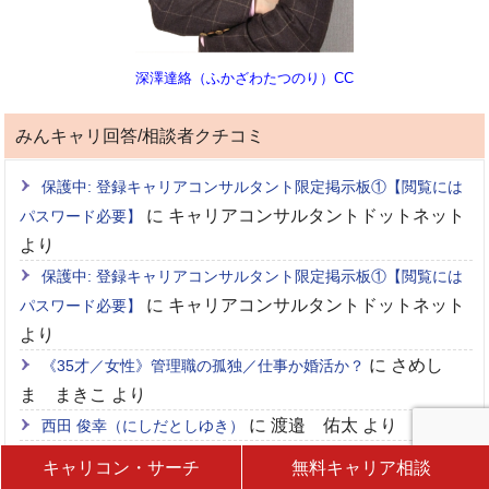
深澤達絡（ふかざわたつのり）CC
みんキャリ回答/相談者クチコミ
保護中: 登録キャリアコンサルタント限定掲示板①【閲覧には
に
キャリアコンサルタントドットネット
パスワード必要】
より
保護中: 登録キャリアコンサルタント限定掲示板①【閲覧には
に
キャリアコンサルタントドットネット
パスワード必要】
より
に
さめし
《35才／女性》管理職の孤独／仕事か婚活か？
ま まきこ
より
に
渡邉 佑太
より
西田 俊幸（にしだとしゆき）
に
《44才／男性・HSP有》仕事が長続きせずに困っています
キャリコン・サーチ
無料キャリア相談
キャリアコンサルタントドットネット
より