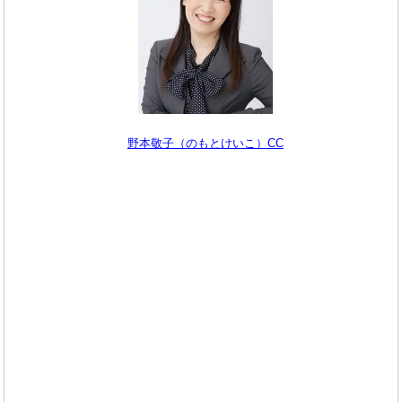
野本敬子（のもとけいこ）CC