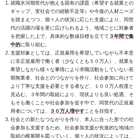
就職氷河期世代が抱える固有の課題（希望する就業との
ギャップ、実社会での経験不足等）や今後の人材ニーズ
を踏まえつつ、個々人の状況に応じた支援により、同世
代の活躍の場を更に広げられるよう、地域ごとに対象者
を把握した上で、具体的な数値目標を立てて
３年間で集
中的
に取り組む。
支援対象としては、正規雇用を希望していながら不本意
に非正規雇用で働く者（少なくとも５０万人）、就業を
希望しながら様々な事情により求職活動をしていない長
期無業者、社会とのつながりを作り、社会参加に向けて
より丁寧な支援を必要とする者など、１００万人程度と
見込む。３年間の取組により、現状よりも良い処遇、そ
もそも働くことや社会参加を促す中で、同世代の正規雇
用者については、
３０万人増やす
ことを目指す。
社会との新たなつながりを作り、本人に合った形での社
会参加も支援するため、社会参加支援が先進的な地域の
取組の横展開を図っていく。個々人の状況によっては、