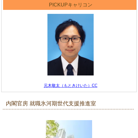
PICKUPキャリコン
元木敬太（もときけいた）CC
内閣官房 就職氷河期世代支援推進室