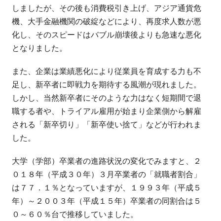
しましたが、その後も消費税引き上げ、アジア通貨危
機、大手金融機関の破綻などにより、再度求人数が悪
化し、そのスピードはバブル崩壊後よりも急速な悪化
となりました。
また、企業は業績悪化により従業員を育成する力も不
足し、新卒者に即戦力を期待する風潮が現れました。
しかし、当然新卒者にそのような力はなく短期間で退
職する者や、トライアル雇用が始まり企業側から解雇
される「新卒切り」「新卒使い捨て」などが行われま
した。
大学（学部）卒業者の進路状況の変化でみますと、２
０１８年（平成３０年）３月卒業者の「就職者割合」
は７７．１％となっていますが、１９９３年（平成５
年）～２００３年（平成１５年）卒業者の同割合は５
０～６０％台で推移していました。