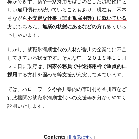
職ができず、新卒一括採用をはじめとした流動性に乏
しい雇用慣行が続いていることもあり、現在も、不本
意ながら
不安定な仕事（非正規雇用等）に就いている
方
はもちろん、
無業の状態にあるなどの方
も多くいら
っしゃいます。
しかし、就職氷河期世代の人材が香川の企業では不足
してきている状況です。そんな中、２０１９年１１月
２６日に政府は、
国家公務員で中途採用枠で重点的に
採用
する方針を固める等支援が充実してきています。
では、ハローワークや香川県内の市町村や香川市など
行政機関の就職氷河期世代への支援等を分かりやすく
説明いたします。
Contents
[
非表示にする
]