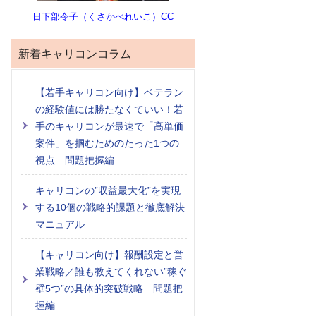
日下部令子（くさかべれいこ）CC
新着キャリコンコラム
【若手キャリコン向け】ベテラン
の経験値には勝たなくていい！若
手のキャリコンが最速で「高単価
案件」を掴むためのたった1つの
視点 問題把握編
キャリコンの”収益最大化”を実現
する10個の戦略的課題と徹底解決
マニュアル
【キャリコン向け】報酬設定と営
業戦略／誰も教えてくれない”稼ぐ
壁5つ”の具体的突破戦略 問題把
握編