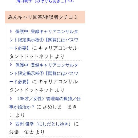
溝口明子（みぞぐちあきこ）CC
みんキャリ回答/相談者クチコミ
保護中: 登録キャリアコンサルタ
ント限定掲示板①【閲覧にはパスワ
に
キャリアコンサル
ード必要】
タントドットネット
より
保護中: 登録キャリアコンサルタ
ント限定掲示板①【閲覧にはパスワ
に
キャリアコンサル
ード必要】
タントドットネット
より
《35才／女性》管理職の孤独／仕
に
さめしま まき
事か婚活か？
こ
より
に
西田 俊幸（にしだとしゆき）
渡邉 佑太
より