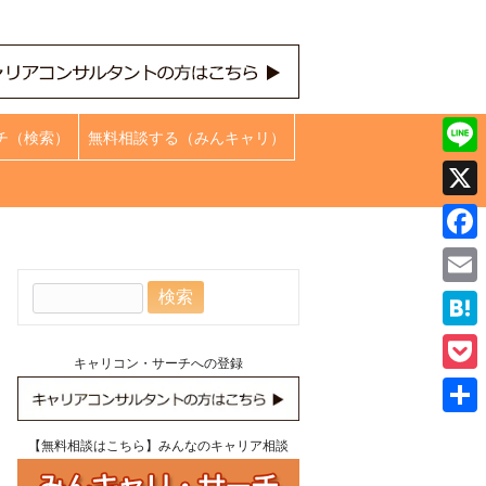
チ（検索）
無料相談する（みんキャリ）
Line
X
Face
検
Emai
索:
Hate
キャリコン・サーチへの登録
Pock
共
【無料相談はこちら】みんなのキャリア相談
有