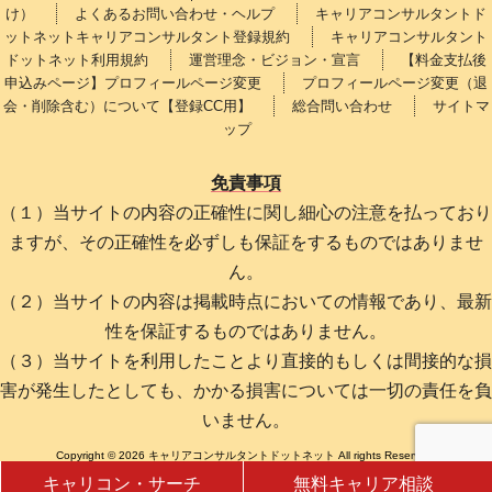
け）
よくあるお問い合わせ・ヘルプ
キャリアコンサルタントド
ットネットキャリアコンサルタント登録規約
キャリアコンサルタント
ドットネット利用規約
運営理念・ビジョン・宣言
【料金支払後
申込みページ】プロフィールページ変更
プロフィールページ変更（退
会・削除含む）について【登録CC用】
総合問い合わせ
サイトマ
ップ
免責事項
（１）当サイトの内容の正確性に関し細心の注意を払っており
ますが、その正確性を必ずしも保証をするものではありませ
ん。
（２）当サイトの内容は掲載時点においての情報であり、最新
性を保証するものではありません。
（３）当サイトを利用したことより直接的もしくは間接的な損
害が発生したとしても、かかる損害については一切の責任を負
いません。
Copyright © 2026 キャリアコンサルタントドットネット All rights Reserved.
キャリコン・サーチ
無料キャリア相談