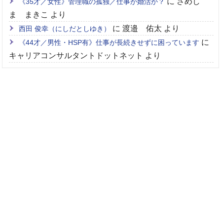
に
さめし
《35才／女性》管理職の孤独／仕事か婚活か？
ま まきこ
より
に
渡邉 佑太
より
西田 俊幸（にしだとしゆき）
に
《44才／男性・HSP有》仕事が長続きせずに困っています
キャリアコンサルタントドットネット
より