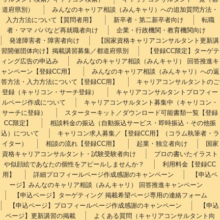
道府県別）
みんなのキャリア相談（みんキャリ）への追加質問方法・
入力方法について【質問者用】
新卒者・第二新卒者向け
転職
者・ママ パパなど再就職者向け
企業・行政機関・教育機関向け
発達障害者・障害者向け
【国家資格キャリアコンサルタント更新講
習開催団体向け】掲載講習募集／都道府県別
【登録CC限定】ターゲテ
ィング広告の申込み
みんなのキャリア相談（みんキャリ） 回答推進キ
ャンペーン【登録CC用】
みんなのキャリア相談（みんキャリ）への返
答方法・入力方法について【登録CC用】
キャリアコンサルタントのご
登録（キャリコン・サーチ登録）
キャリアコンサルタントプロフィー
ルページ作成について
キャリアコンサルタント募集中（キャリコン・
サーチに登録）
スターターキット／ダウンロード可能書類一覧【登録
CC限定】
相談料金の振込（自動振込サービス・即時振込・その他振
込）について
キャリコン求人募集／【登録CC用】（コラム執筆者・ラ
イター）
相談の流れ【登録CC用】
起業・独立者向け
国家
資格キャリアコンサルタント・試験受験者向け
プロの書いたイラスト
や似顔絵であなたの個性をアピールしませんか？
利用料金【登録CC
用】
詳細プロフィールページ作成感謝のキャンペーン
【申込ペ
ージ】みんなのキャリア相談（みんキャリ） 回答推進キャンペーン
【申込ページ】ターゲティング 掲載希望ページ専用の連絡フォーム
【申込ページ】プロフィールページ作成感謝のキャンペーン
【申込
ページ】更新講習の掲載
よくある質問（キャリアコンサルタント向