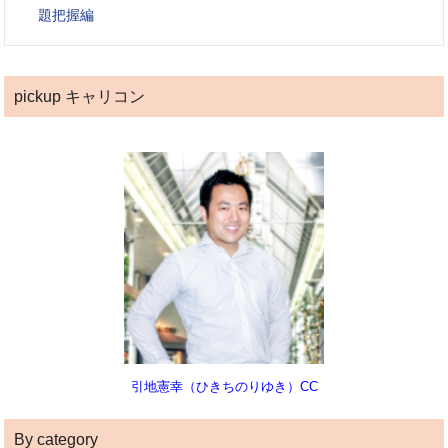
題把握編
pickup キャリコン
引地憲幸（ひきちのりゆき）CC
By category