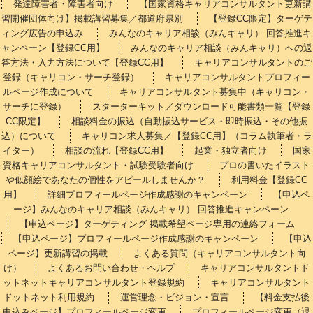
発達障害者・障害者向け
【国家資格キャリアコンサルタント更新講
習開催団体向け】掲載講習募集／都道府県別
【登録CC限定】ターゲテ
ィング広告の申込み
みんなのキャリア相談（みんキャリ） 回答推進キ
ャンペーン【登録CC用】
みんなのキャリア相談（みんキャリ）への返
答方法・入力方法について【登録CC用】
キャリアコンサルタントのご
登録（キャリコン・サーチ登録）
キャリアコンサルタントプロフィー
ルページ作成について
キャリアコンサルタント募集中（キャリコン・
サーチに登録）
スターターキット／ダウンロード可能書類一覧【登録
CC限定】
相談料金の振込（自動振込サービス・即時振込・その他振
込）について
キャリコン求人募集／【登録CC用】（コラム執筆者・ラ
イター）
相談の流れ【登録CC用】
起業・独立者向け
国家
資格キャリアコンサルタント・試験受験者向け
プロの書いたイラスト
や似顔絵であなたの個性をアピールしませんか？
利用料金【登録CC
用】
詳細プロフィールページ作成感謝のキャンペーン
【申込ペ
ージ】みんなのキャリア相談（みんキャリ） 回答推進キャンペーン
【申込ページ】ターゲティング 掲載希望ページ専用の連絡フォーム
【申込ページ】プロフィールページ作成感謝のキャンペーン
【申込
ページ】更新講習の掲載
よくある質問（キャリアコンサルタント向
け）
よくあるお問い合わせ・ヘルプ
キャリアコンサルタントド
ットネットキャリアコンサルタント登録規約
キャリアコンサルタント
ドットネット利用規約
運営理念・ビジョン・宣言
【料金支払後
申込みページ】プロフィールページ変更
プロフィールページ変更（退