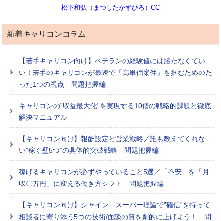
松下和弘（まつしたかずひろ）CC
新着キャリコンコラム
【若手キャリコン向け】ベテランの経験値には勝たなくてい
い！若手のキャリコンが最速で「高単価案件」を掴むためのた
った1つの視点 問題把握編
キャリコンの”収益最大化”を実現する10個の戦略的課題と徹底
解決マニュアル
【キャリコン向け】報酬設定と営業戦略／誰も教えてくれな
い”稼ぐ壁5つ”の具体的突破戦略 問題把握編
稼げるキャリコンが必ずやっていること5選／「不安」を「月
収〇万円」に変える働き方シフト 問題把握編
【キャリコン向け】シャイン、スーパー理論で”確信”を持って
相談者に寄り添う5つの技術/面談の質を劇的に上げよう！ 問