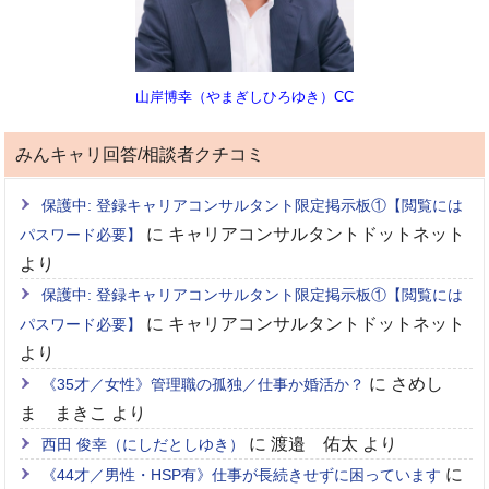
山岸博幸（やまぎしひろゆき）CC
みんキャリ回答/相談者クチコミ
保護中: 登録キャリアコンサルタント限定掲示板①【閲覧には
に
キャリアコンサルタントドットネット
パスワード必要】
より
保護中: 登録キャリアコンサルタント限定掲示板①【閲覧には
に
キャリアコンサルタントドットネット
パスワード必要】
より
に
さめし
《35才／女性》管理職の孤独／仕事か婚活か？
ま まきこ
より
に
渡邉 佑太
より
西田 俊幸（にしだとしゆき）
に
《44才／男性・HSP有》仕事が長続きせずに困っています