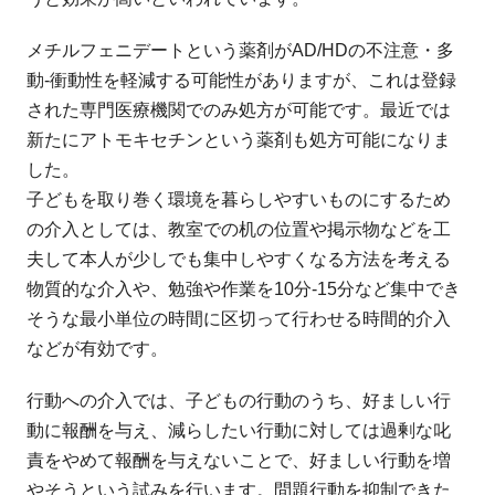
メチルフェニデートという薬剤がAD/HDの不注意・多
動-衝動性を軽減する可能性がありますが、これは登録
された専門医療機関でのみ処方が可能です。最近では
新たにアトモキセチンという薬剤も処方可能になりま
した。
子どもを取り巻く環境を暮らしやすいものにするため
の介入としては、教室での机の位置や掲示物などを工
夫して本人が少しでも集中しやすくなる方法を考える
物質的な介入や、勉強や作業を10分-15分など集中でき
そうな最小単位の時間に区切って行わせる時間的介入
などが有効です。
行動への介入では、子どもの行動のうち、好ましい行
動に報酬を与え、減らしたい行動に対しては過剰な叱
責をやめて報酬を与えないことで、好ましい行動を増
やそうという試みを行います。問題行動を抑制できた