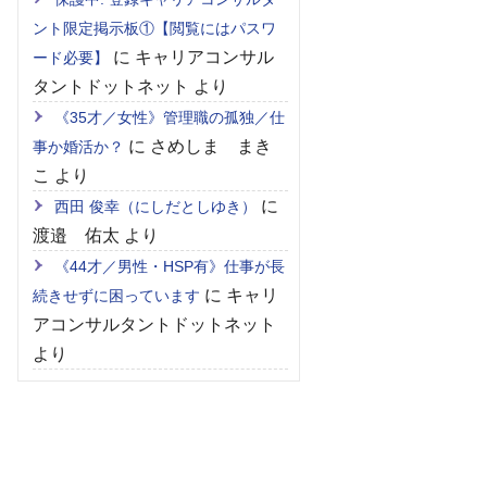
ント限定掲示板①【閲覧にはパスワ
に
キャリアコンサル
ード必要】
タントドットネット
より
《35才／女性》管理職の孤独／仕
に
さめしま まき
事か婚活か？
こ
より
に
西田 俊幸（にしだとしゆき）
渡邉 佑太
より
《44才／男性・HSP有》仕事が長
に
キャリ
続きせずに困っています
アコンサルタントドットネット
より