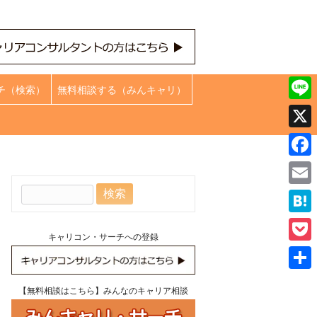
チ（検索）
無料相談する（みんキャリ）
Line
X
Face
検
Emai
索:
Hate
キャリコン・サーチへの登録
Pock
共
【無料相談はこちら】みんなのキャリア相談
有