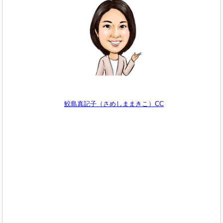
鮫島真記子（さめしままきこ）CC