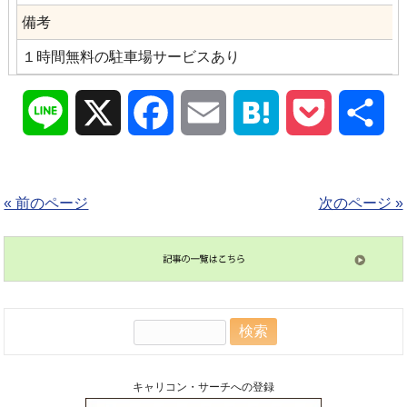
備考
１時間無料の駐車場サービスあり
Line
X
Facebook
Email
Hatena
Pocket
共
有
« 前のページ
次のページ »
検
索:
キャリコン・サーチへの登録