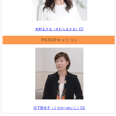
木村まさる（きむらまさる）CC
PICKUPキャリコン
日下部令子（くさかべれいこ）CC