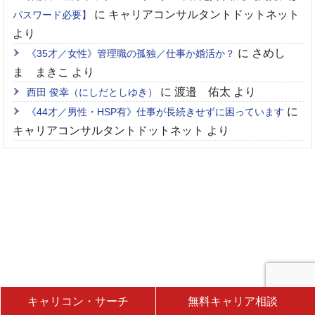
に
キャリアコンサルタントドットネット
パスワード必要】
より
に
さめし
《35才／女性》管理職の孤独／仕事か婚活か？
ま まきこ
より
に
渡邉 佑太
より
西田 俊幸（にしだとしゆき）
に
《44才／男性・HSP有》仕事が長続きせずに困っています
キャリアコンサルタントドットネット
より
キャリコン・サーチ
無料キャリア相談