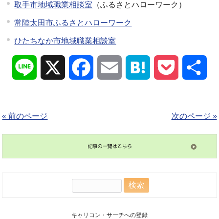
取手市地域職業相談室
（ふるさとハローワーク）
常陸太田市ふるさとハローワーク
ひたちなか市地域職業相談室
Line
X
Facebook
Email
Hatena
Pocket
共
有
« 前のページ
次のページ »
検
索:
キャリコン・サーチへの登録