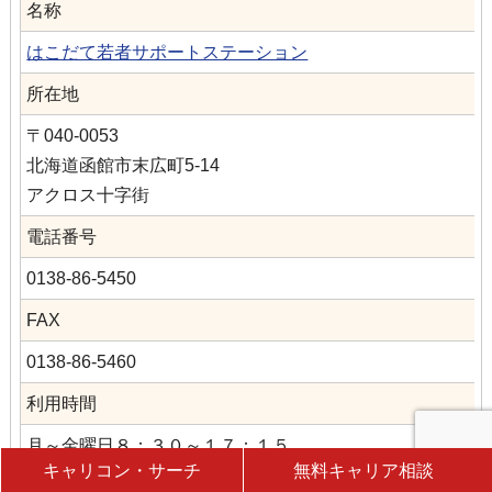
名称
はこだて若者サポートステーション
所在地
〒040-0053
北海道函館市末広町5-14
アクロス十字街
電話番号
0138-86-5450
FAX
0138-86-5460
利用時間
月～金曜日８：３０～１７：１５
キャリコン・サーチ
無料キャリア相談
土日祝及び年末年始は閉庁