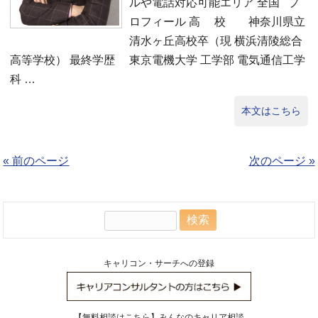
ルや電話対応可能エリア 全国 プ
ロフィール 高 校 神奈川県立
清水ヶ丘高校卒（現 横浜清陵総合
高等学校） 最終学歴 東京電機大学 工学部 電気通信工学
科 …
本文はこちら
« 前のページ
次のページ »
検
索:
キャリコン・サーチへの登録
【無料相談はこちら】みんなのキャリア相談