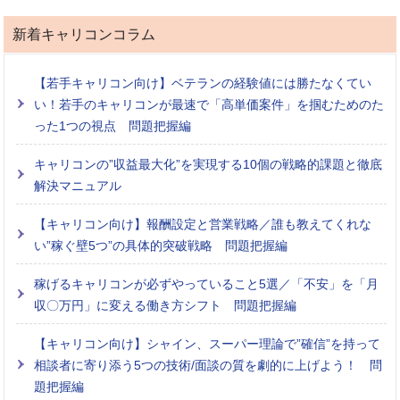
新着キャリコンコラム
【若手キャリコン向け】ベテランの経験値には勝たなくてい
い！若手のキャリコンが最速で「高単価案件」を掴むためのた
った1つの視点 問題把握編
キャリコンの”収益最大化”を実現する10個の戦略的課題と徹底
解決マニュアル
【キャリコン向け】報酬設定と営業戦略／誰も教えてくれな
い”稼ぐ壁5つ”の具体的突破戦略 問題把握編
稼げるキャリコンが必ずやっていること5選／「不安」を「月
収〇万円」に変える働き方シフト 問題把握編
【キャリコン向け】シャイン、スーパー理論で”確信”を持って
相談者に寄り添う5つの技術/面談の質を劇的に上げよう！ 問
題把握編