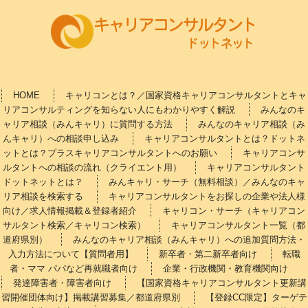
HOME
キャリコンとは？／国家資格キャリアコンサルタントとキャ
リアコンサルティングを知らない人にもわかりやすく解説
みんなのキ
ャリア相談（みんキャリ）に質問する方法
みんなのキャリア相談（み
んキャリ）への相談申し込み
キャリアコンサルタントとは？ドットネ
ットとは？プラスキャリアコンサルタントへのお願い
キャリアコンサ
ルタントへの相談の流れ（クライエント用）
キャリアコンサルタント
ドットネットとは？
みんキャリ・サーチ（無料相談）／みんなのキャ
リア相談を検索する
キャリアコンサルタントをお探しの企業や法人様
向け／求人情報掲載＆登録者紹介
キャリコン・サーチ（キャリアコン
サルタント検索／キャリコン検索）
キャリアコンサルタント一覧（都
道府県別）
みんなのキャリア相談（みんキャリ）への追加質問方法・
入力方法について【質問者用】
新卒者・第二新卒者向け
転職
者・ママ パパなど再就職者向け
企業・行政機関・教育機関向け
発達障害者・障害者向け
【国家資格キャリアコンサルタント更新講
習開催団体向け】掲載講習募集／都道府県別
【登録CC限定】ターゲテ