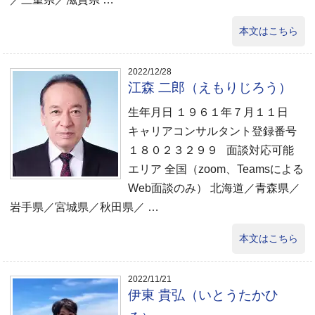
本文はこちら
2022/12/28
江森 二郎（えもりじろう）
生年月日 １９６１年７月１１日
キャリアコンサルタント登録番号
１８０２３２９９ 面談対応可能
エリア 全国（zoom、Teamsによる
Web面談のみ） 北海道／青森県／
岩手県／宮城県／秋田県／ …
本文はこちら
2022/11/21
伊東 貴弘（いとうたかひ