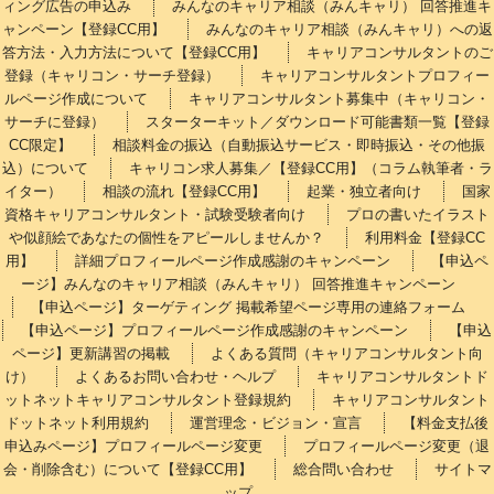
ィング広告の申込み
みんなのキャリア相談（みんキャリ） 回答推進キ
ャンペーン【登録CC用】
みんなのキャリア相談（みんキャリ）への返
答方法・入力方法について【登録CC用】
キャリアコンサルタントのご
登録（キャリコン・サーチ登録）
キャリアコンサルタントプロフィー
ルページ作成について
キャリアコンサルタント募集中（キャリコン・
サーチに登録）
スターターキット／ダウンロード可能書類一覧【登録
CC限定】
相談料金の振込（自動振込サービス・即時振込・その他振
込）について
キャリコン求人募集／【登録CC用】（コラム執筆者・ラ
イター）
相談の流れ【登録CC用】
起業・独立者向け
国家
資格キャリアコンサルタント・試験受験者向け
プロの書いたイラスト
や似顔絵であなたの個性をアピールしませんか？
利用料金【登録CC
用】
詳細プロフィールページ作成感謝のキャンペーン
【申込ペ
ージ】みんなのキャリア相談（みんキャリ） 回答推進キャンペーン
【申込ページ】ターゲティング 掲載希望ページ専用の連絡フォーム
【申込ページ】プロフィールページ作成感謝のキャンペーン
【申込
ページ】更新講習の掲載
よくある質問（キャリアコンサルタント向
け）
よくあるお問い合わせ・ヘルプ
キャリアコンサルタントド
ットネットキャリアコンサルタント登録規約
キャリアコンサルタント
ドットネット利用規約
運営理念・ビジョン・宣言
【料金支払後
申込みページ】プロフィールページ変更
プロフィールページ変更（退
会・削除含む）について【登録CC用】
総合問い合わせ
サイトマ
ップ