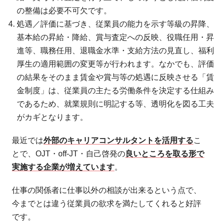
の整備は必要不可欠です。
処遇／評価に基づき、従業員の能力を示す等級の昇降、
基本給の昇給・降給、賞与査定への反映、役職任用・昇
進等、職務任用、退職金水準・支給方法の見直し、福利
厚生の適用範囲の変更等が行われます。なかでも、評価
の結果をそのまま賃金や賞与等の処遇に反映させる「賃
金制度」は、従業員の主たる労働条件を決定する仕組み
であるため、就業規則に明記する等、透明化を図る工夫
がカギとなります。
最近では
外部のキャリアコンサルタントを活用する
こ
とで、OJT・off-JT・自己啓発の
良いところを取る形で
実施する企業が増えています
。
仕事の関係者に仕事以外の相談が出来るという点で、
今までとは違う従業員の欲求を満たしてくれると好評
です。