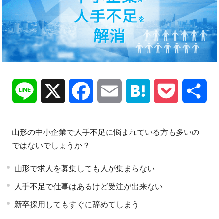
Line
X
Facebook
Email
Hatena
Pocket
共
有
山形の中小企業で人手不足に悩まれている方も多いの
ではないでしょうか？
山形で求人を募集しても人が集まらない
人手不足で仕事はあるけど受注が出来ない
新卒採用してもすぐに辞めてしまう