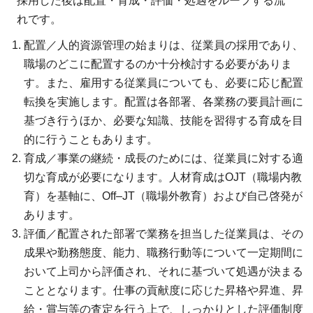
採用した後は配置・育成・評価・処遇をループする流
れです。
配置／人的資源管理の始まりは、従業員の採用であり、
職場のどこに配置するのか十分検討する必要がありま
す。また、雇用する従業員についても、必要に応じ配置
転換を実施します。配置は各部署、各業務の要員計画に
基づき行うほか、必要な知識、技能を習得する育成を目
的に行うこともあります。
育成／事業の継続・成長のためには、従業員に対する適
切な育成が必要になります。人材育成はOJT（職場内教
育）を基軸に、Off–JT（職場外教育）および自己啓発が
あります。
評価／配置された部署で業務を担当した従業員は、その
成果や勤務態度、能力、職務行動等について一定期間に
おいて上司から評価され、それに基づいて処遇が決まる
こととなります。仕事の貢献度に応じた昇格や昇進、昇
給・賞与等の査定を行う上で、しっかりとした評価制度