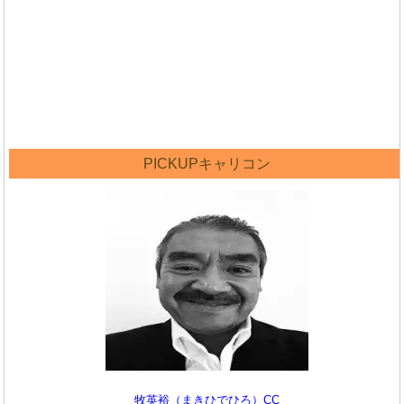
PICKUPキャリコン
牧英裕（まきひでひろ）CC