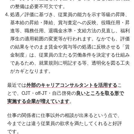
の整備は必要不可欠です。
処遇／評価に基づき、従業員の能力を示す等級の昇降、
基本給の昇給・降給、賞与査定への反映、役職任用・昇
進等、職務任用、退職金水準・支給方法の見直し、福利
厚生の適用範囲の変更等が行われます。なかでも、評価
の結果をそのまま賃金や賞与等の処遇に反映させる「賃
金制度」は、従業員の主たる労働条件を決定する仕組み
であるため、就業規則に明記する等、透明化を図る工夫
がカギとなります。
最近では
外部のキャリアコンサルタントを活用する
こ
とで、OJT・off-JT・自己啓発の
良いところを取る形で
実施する企業が増えています
。
仕事の関係者に仕事以外の相談が出来るという点で、
今までとは違う従業員の欲求を満たしてくれると好評
です。