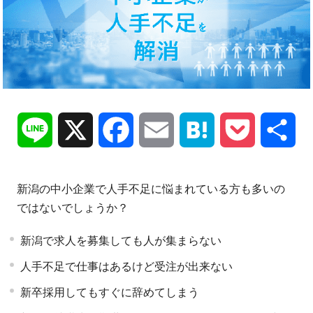
Line
X
Facebook
Email
Hatena
Pocket
共
有
新潟の中小企業で人手不足に悩まれている方も多いの
ではないでしょうか？
新潟で求人を募集しても人が集まらない
人手不足で仕事はあるけど受注が出来ない
新卒採用してもすぐに辞めてしまう