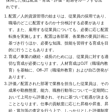
採用した後は配置・育成・評価・処遇をループする流
れです。
配置／人的資源管理の始まりは、従業員の採用であり、
職場のどこに配置するのか十分検討する必要がありま
す。また、雇用する従業員についても、必要に応じ配置
転換を実施します。配置は各部署、各業務の要員計画に
基づき行うほか、必要な知識、技能を習得する育成を目
的に行うこともあります。
育成／事業の継続・成長のためには、従業員に対する適
切な育成が必要になります。人材育成はOJT（職場内教
育）を基軸に、Off–JT（職場外教育）および自己啓発が
あります。
評価／配置された部署で業務を担当した従業員は、その
成果や勤務態度、能力、職務行動等について一定期間に
おいて上司から評価され、それに基づいて処遇が決まる
こととなります。仕事の貢献度に応じた昇格や昇進、昇
給・賞与等の査定を行う上で、しっかりとした評価制度