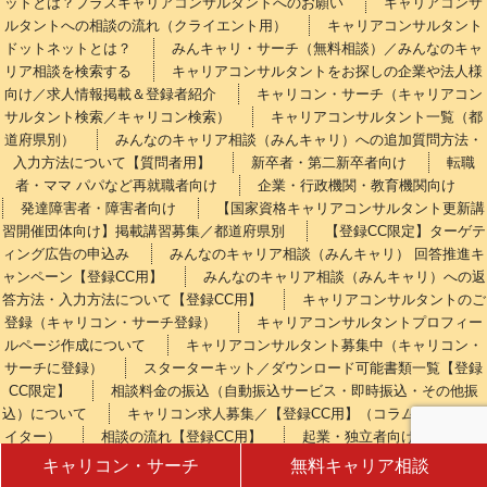
ットとは？プラスキャリアコンサルタントへのお願い
キャリアコンサ
ルタントへの相談の流れ（クライエント用）
キャリアコンサルタント
ドットネットとは？
みんキャリ・サーチ（無料相談）／みんなのキャ
リア相談を検索する
キャリアコンサルタントをお探しの企業や法人様
向け／求人情報掲載＆登録者紹介
キャリコン・サーチ（キャリアコン
サルタント検索／キャリコン検索）
キャリアコンサルタント一覧（都
道府県別）
みんなのキャリア相談（みんキャリ）への追加質問方法・
入力方法について【質問者用】
新卒者・第二新卒者向け
転職
者・ママ パパなど再就職者向け
企業・行政機関・教育機関向け
発達障害者・障害者向け
【国家資格キャリアコンサルタント更新講
習開催団体向け】掲載講習募集／都道府県別
【登録CC限定】ターゲテ
ィング広告の申込み
みんなのキャリア相談（みんキャリ） 回答推進キ
ャンペーン【登録CC用】
みんなのキャリア相談（みんキャリ）への返
答方法・入力方法について【登録CC用】
キャリアコンサルタントのご
登録（キャリコン・サーチ登録）
キャリアコンサルタントプロフィー
ルページ作成について
キャリアコンサルタント募集中（キャリコン・
サーチに登録）
スターターキット／ダウンロード可能書類一覧【登録
CC限定】
相談料金の振込（自動振込サービス・即時振込・その他振
込）について
キャリコン求人募集／【登録CC用】（コラム執筆者・ラ
イター）
相談の流れ【登録CC用】
起業・独立者向け
国家
資格キャリアコンサルタント・試験受験者向け
プロの書いたイラスト
キャリコン・サーチ
無料キャリア相談
や似顔絵であなたの個性をアピールしませんか？
利用料金【登録CC