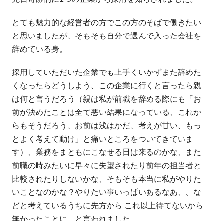
とても魅力的
な経営者の方でこの方のそばで働きたい
と思いましたが、
そもそも自分で選んで入った会社を
辞めている身。
採用していただ
いた企業でも上手くいかずまた辞めた
くなったらどうしよう、
この企業に行くと言ったら親
は何と言うだろう（親は私が前職を辞
める際にも「お
前が決めたことは全て悪い結果になっている、これ
か
らもそうだろう、お前は浅はかだ、考えが甘い、もっ
とよく考え
て動け」と痛いところをついてきていま
す）、業務をまともにこな
せる日は来るのかな、また
前職の時みたいに早々に失望されたり前
年の担当者と
比較されたりしないかな、
そもそも本当に私がやりた
いことなのかな？やりたい事いっぱいあ
るなあ、、な
どと考えているうちに先方から これ以上待てないから
無かったことに。と言われました。