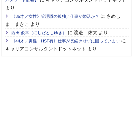
より
に
さめし
《35才／女性》管理職の孤独／仕事か婚活か？
ま まきこ
より
に
渡邉 佑太
より
西田 俊幸（にしだとしゆき）
に
《44才／男性・HSP有》仕事が長続きせずに困っています
キャリアコンサルタントドットネット
より