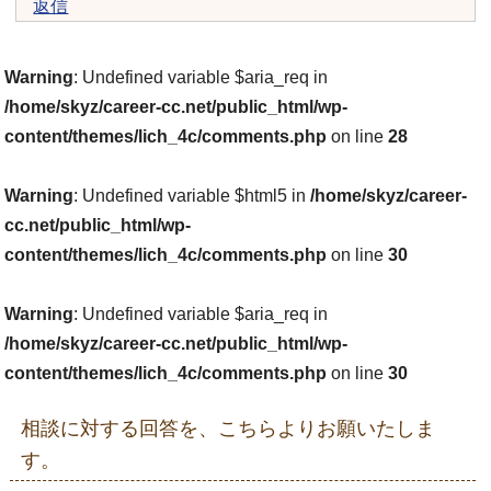
返信
Warning
: Undefined variable $aria_req in
/home/skyz/career-cc.net/public_html/wp-
content/themes/lich_4c/comments.php
on line
28
Warning
: Undefined variable $html5 in
/home/skyz/career-
cc.net/public_html/wp-
content/themes/lich_4c/comments.php
on line
30
Warning
: Undefined variable $aria_req in
/home/skyz/career-cc.net/public_html/wp-
content/themes/lich_4c/comments.php
on line
30
相談に対する回答を、こちらよりお願いたしま
す。