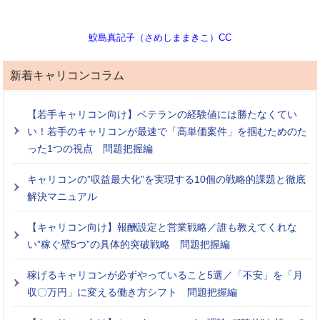
鮫島真記子（さめしままきこ）CC
新着キャリコンコラム
【若手キャリコン向け】ベテランの経験値には勝たなくてい
い！若手のキャリコンが最速で「高単価案件」を掴むためのた
った1つの視点 問題把握編
キャリコンの”収益最大化”を実現する10個の戦略的課題と徹底
解決マニュアル
【キャリコン向け】報酬設定と営業戦略／誰も教えてくれな
い”稼ぐ壁5つ”の具体的突破戦略 問題把握編
稼げるキャリコンが必ずやっていること5選／「不安」を「月
収〇万円」に変える働き方シフト 問題把握編