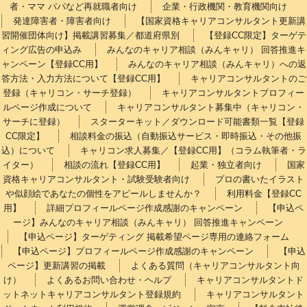
者・ママ パパなど再就職者向け
企業・行政機関・教育機関向け
発達障害者・障害者向け
【国家資格キャリアコンサルタント更新講
習開催団体向け】掲載講習募集／都道府県別
【登録CC限定】ターゲテ
ィング広告の申込み
みんなのキャリア相談（みんキャリ） 回答推進キ
ャンペーン【登録CC用】
みんなのキャリア相談（みんキャリ）への返
答方法・入力方法について【登録CC用】
キャリアコンサルタントのご
登録（キャリコン・サーチ登録）
キャリアコンサルタントプロフィー
ルページ作成について
キャリアコンサルタント募集中（キャリコン・
サーチに登録）
スターターキット／ダウンロード可能書類一覧【登録
CC限定】
相談料金の振込（自動振込サービス・即時振込・その他振
込）について
キャリコン求人募集／【登録CC用】（コラム執筆者・ラ
イター）
相談の流れ【登録CC用】
起業・独立者向け
国家
資格キャリアコンサルタント・試験受験者向け
プロの書いたイラスト
や似顔絵であなたの個性をアピールしませんか？
利用料金【登録CC
用】
詳細プロフィールページ作成感謝のキャンペーン
【申込ペ
ージ】みんなのキャリア相談（みんキャリ） 回答推進キャンペーン
【申込ページ】ターゲティング 掲載希望ページ専用の連絡フォーム
【申込ページ】プロフィールページ作成感謝のキャンペーン
【申込
ページ】更新講習の掲載
よくある質問（キャリアコンサルタント向
け）
よくあるお問い合わせ・ヘルプ
キャリアコンサルタントド
ットネットキャリアコンサルタント登録規約
キャリアコンサルタント