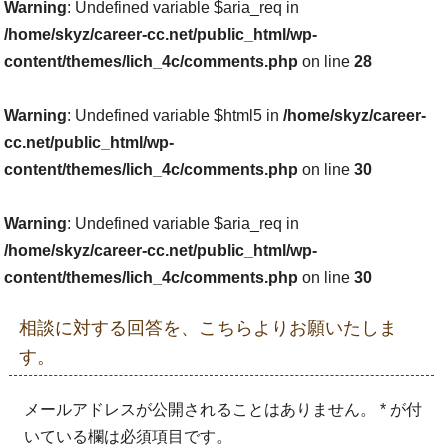
Warning
: Undefined variable $aria_req in
/home/skyz/career-cc.net/public_html/wp-
content/themes/lich_4c/comments.php
on line
28
Warning
: Undefined variable $html5 in
/home/skyz/career-
cc.net/public_html/wp-
content/themes/lich_4c/comments.php
on line
30
Warning
: Undefined variable $aria_req in
/home/skyz/career-cc.net/public_html/wp-
content/themes/lich_4c/comments.php
on line
30
相談に対する回答を、こちらよりお願いたしま
す。
メールアドレスが公開されることはありません。 * が付
いている欄は必須項目です。