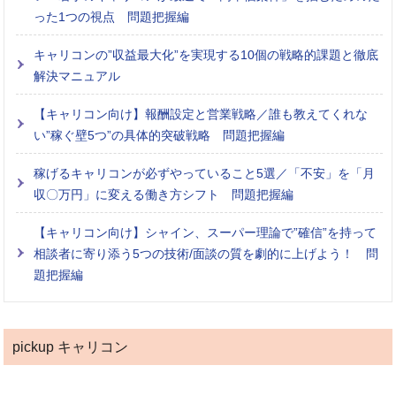
った1つの視点 問題把握編
キャリコンの”収益最大化”を実現する10個の戦略的課題と徹底
解決マニュアル
【キャリコン向け】報酬設定と営業戦略／誰も教えてくれな
い”稼ぐ壁5つ”の具体的突破戦略 問題把握編
稼げるキャリコンが必ずやっていること5選／「不安」を「月
収〇万円」に変える働き方シフト 問題把握編
【キャリコン向け】シャイン、スーパー理論で”確信”を持って
相談者に寄り添う5つの技術/面談の質を劇的に上げよう！ 問
題把握編
pickup キャリコン