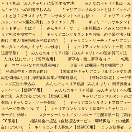
ャリア相談（みんキャリ）に質問する方法
みんなのキャリア相談（み
んキャリ）への相談申し込み
キャリアコンサルタントとは？ドットネ
ットとは？プラスキャリアコンサルタントへのお願い
キャリアコンサ
ルタントへの相談の流れ（クライエント用）
キャリアコンサルタント
ドットネットとは？
みんキャリ・サーチ（無料相談）／みんなのキャ
リア相談を検索する
キャリアコンサルタントをお探しの企業や法人様
向け／求人情報掲載＆登録者紹介
キャリコン・サーチ（キャリアコン
サルタント検索／キャリコン検索）
キャリアコンサルタント一覧（都
道府県別）
みんなのキャリア相談（みんキャリ）への追加質問方法・
入力方法について【質問者用】
新卒者・第二新卒者向け
転職
者・ママ パパなど再就職者向け
企業・行政機関・教育機関向け
発達障害者・障害者向け
【国家資格キャリアコンサルタント更新講
習開催団体向け】掲載講習募集／都道府県別
【登録CC限定】ターゲテ
ィング広告の申込み
みんなのキャリア相談（みんキャリ） 回答推進キ
ャンペーン【登録CC用】
みんなのキャリア相談（みんキャリ）への返
答方法・入力方法について【登録CC用】
キャリアコンサルタントのご
登録（キャリコン・サーチ登録）
キャリアコンサルタントプロフィー
ルページ作成について
キャリアコンサルタント募集中（キャリコン・
サーチに登録）
スターターキット／ダウンロード可能書類一覧【登録
CC限定】
相談料金の振込（自動振込サービス・即時振込・その他振
込）について
キャリコン求人募集／【登録CC用】（コラム執筆者・ラ