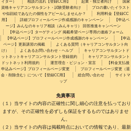
イター）
相談の流れ【登録CC用】
起業・独立者向け
国家
資格キャリアコンサルタント・試験受験者向け
プロの書いたイラスト
や似顔絵であなたの個性をアピールしませんか？
利用料金【登録CC
用】
詳細プロフィールページ作成感謝のキャンペーン
【申込ペ
ージ】みんなのキャリア相談（みんキャリ） 回答推進キャンペーン
【申込ページ】ターゲティング 掲載希望ページ専用の連絡フォーム
【申込ページ】プロフィールページ作成感謝のキャンペーン
【申込
ページ】更新講習の掲載
よくある質問（キャリアコンサルタント向
け）
よくあるお問い合わせ・ヘルプ
キャリアコンサルタントド
ットネットキャリアコンサルタント登録規約
キャリアコンサルタント
ドットネット利用規約
運営理念・ビジョン・宣言
【料金支払後
申込みページ】プロフィールページ変更
プロフィールページ変更（退
会・削除含む）について【登録CC用】
総合問い合わせ
サイトマ
ップ
免責事項
（１）当サイトの内容の正確性に関し細心の注意を払っており
ますが、その正確性を必ずしも保証をするものではありませ
ん。
（２）当サイトの内容は掲載時点においての情報であり、最新