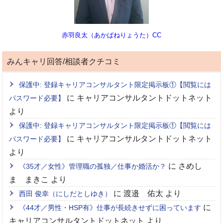
赤羽良太（あかばねりょうた）CC
みんキャリ回答/相談者クチコミ
保護中: 登録キャリアコンサルタント限定掲示板①【閲覧には
に
キャリアコンサルタントドットネット
パスワード必要】
より
保護中: 登録キャリアコンサルタント限定掲示板①【閲覧には
に
キャリアコンサルタントドットネット
パスワード必要】
より
に
さめし
《35才／女性》管理職の孤独／仕事か婚活か？
ま まきこ
より
に
渡邉 佑太
より
西田 俊幸（にしだとしゆき）
に
《44才／男性・HSP有》仕事が長続きせずに困っています
キャリアコンサルタントドットネット
より