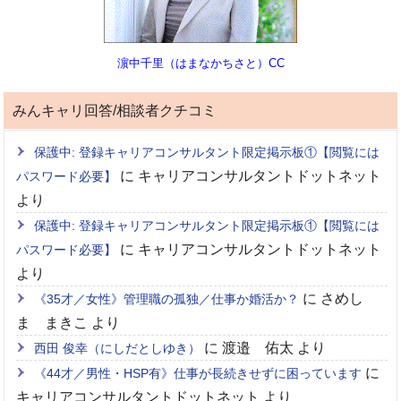
濵中千里（はまなかちさと）CC
みんキャリ回答/相談者クチコミ
保護中: 登録キャリアコンサルタント限定掲示板①【閲覧には
に
キャリアコンサルタントドットネット
パスワード必要】
より
保護中: 登録キャリアコンサルタント限定掲示板①【閲覧には
に
キャリアコンサルタントドットネット
パスワード必要】
より
に
さめし
《35才／女性》管理職の孤独／仕事か婚活か？
ま まきこ
より
に
渡邉 佑太
より
西田 俊幸（にしだとしゆき）
に
《44才／男性・HSP有》仕事が長続きせずに困っています
キャリアコンサルタントドットネット
より