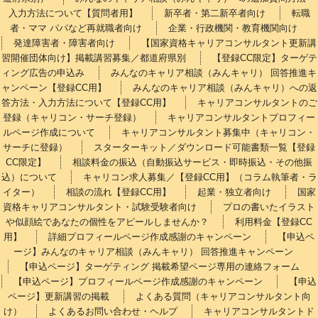
入力方法について【質問者用】
新卒者・第二新卒者向け
転職
者・ママ パパなど再就職者向け
企業・行政機関・教育機関向け
発達障害者・障害者向け
【国家資格キャリアコンサルタント更新講
習開催団体向け】掲載講習募集／都道府県別
【登録CC限定】ターゲテ
ィング広告の申込み
みんなのキャリア相談（みんキャリ） 回答推進キ
ャンペーン【登録CC用】
みんなのキャリア相談（みんキャリ）への返
答方法・入力方法について【登録CC用】
キャリアコンサルタントのご
登録（キャリコン・サーチ登録）
キャリアコンサルタントプロフィー
ルページ作成について
キャリアコンサルタント募集中（キャリコン・
サーチに登録）
スターターキット／ダウンロード可能書類一覧【登録
CC限定】
相談料金の振込（自動振込サービス・即時振込・その他振
込）について
キャリコン求人募集／【登録CC用】（コラム執筆者・ラ
イター）
相談の流れ【登録CC用】
起業・独立者向け
国家
資格キャリアコンサルタント・試験受験者向け
プロの書いたイラスト
や似顔絵であなたの個性をアピールしませんか？
利用料金【登録CC
用】
詳細プロフィールページ作成感謝のキャンペーン
【申込ペ
ージ】みんなのキャリア相談（みんキャリ） 回答推進キャンペーン
【申込ページ】ターゲティング 掲載希望ページ専用の連絡フォーム
【申込ページ】プロフィールページ作成感謝のキャンペーン
【申込
ページ】更新講習の掲載
よくある質問（キャリアコンサルタント向
け）
よくあるお問い合わせ・ヘルプ
キャリアコンサルタントド