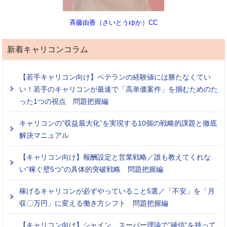
斉藤由香（さいとうゆか）CC
新着キャリコンコラム
【若手キャリコン向け】ベテランの経験値には勝たなくてい
い！若手のキャリコンが最速で「高単価案件」を掴むためのた
った1つの視点 問題把握編
キャリコンの”収益最大化”を実現する10個の戦略的課題と徹底
解決マニュアル
【キャリコン向け】報酬設定と営業戦略／誰も教えてくれな
い”稼ぐ壁5つ”の具体的突破戦略 問題把握編
稼げるキャリコンが必ずやっていること5選／「不安」を「月
収〇万円」に変える働き方シフト 問題把握編
【キャリコン向け】シャイン、スーパー理論で”確信”を持って