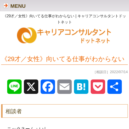
MENU
《29才／女性》向いてる仕事がわからない | キャリアコンサルタントドッ
トネット
《29才／女性》向いてる仕事がわからない
［相談日］2022/07/14
Line
X
Facebook
Email
Hatena
Pocket
共
有
相談者
ニックネーム：いし