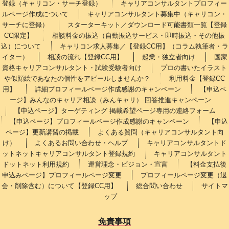
登録（キャリコン・サーチ登録）
キャリアコンサルタントプロフィー
ルページ作成について
キャリアコンサルタント募集中（キャリコン・
サーチに登録）
スターターキット／ダウンロード可能書類一覧【登録
CC限定】
相談料金の振込（自動振込サービス・即時振込・その他振
込）について
キャリコン求人募集／【登録CC用】（コラム執筆者・ラ
イター）
相談の流れ【登録CC用】
起業・独立者向け
国家
資格キャリアコンサルタント・試験受験者向け
プロの書いたイラスト
や似顔絵であなたの個性をアピールしませんか？
利用料金【登録CC
用】
詳細プロフィールページ作成感謝のキャンペーン
【申込ペ
ージ】みんなのキャリア相談（みんキャリ） 回答推進キャンペーン
【申込ページ】ターゲティング 掲載希望ページ専用の連絡フォーム
【申込ページ】プロフィールページ作成感謝のキャンペーン
【申込
ページ】更新講習の掲載
よくある質問（キャリアコンサルタント向
け）
よくあるお問い合わせ・ヘルプ
キャリアコンサルタントド
ットネットキャリアコンサルタント登録規約
キャリアコンサルタント
ドットネット利用規約
運営理念・ビジョン・宣言
【料金支払後
申込みページ】プロフィールページ変更
プロフィールページ変更（退
会・削除含む）について【登録CC用】
総合問い合わせ
サイトマ
ップ
免責事項