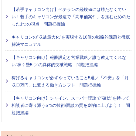
【若手キャリコン向け】ベテランの経験値には勝たなくてい
い！若手のキャリコンが最速で「高単価案件」を掴むためのた
った1つの視点 問題把握編
キャリコンの”収益最大化”を実現する10個の戦略的課題と徹底
解決マニュアル
【キャリコン向け】報酬設定と営業戦略／誰も教えてくれな
い”稼ぐ壁5つ”の具体的突破戦略 問題把握編
稼げるキャリコンが必ずやっていること5選／「不安」を「月
収〇万円」に変える働き方シフト 問題把握編
【キャリコン向け】シャイン、スーパー理論で”確信”を持って
相談者に寄り添う5つの技術/面談の質を劇的に上げよう！ 問
題把握編