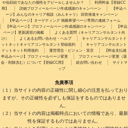
や似顔絵であなたの個性をアピールしませんか？
利用料金【登録CC
用】
詳細プロフィールページ作成感謝のキャンペーン
【申込ペ
ージ】みんなのキャリア相談（みんキャリ） 回答推進キャンペーン
【申込ページ】ターゲティング 掲載希望ページ専用の連絡フォーム
【申込ページ】プロフィールページ作成感謝のキャンペーン
【申込
ページ】更新講習の掲載
よくある質問（キャリアコンサルタント向
け）
よくあるお問い合わせ・ヘルプ
キャリアコンサルタントド
ットネットキャリアコンサルタント登録規約
キャリアコンサルタント
ドットネット利用規約
運営理念・ビジョン・宣言
【料金支払後
申込みページ】プロフィールページ変更
プロフィールページ変更（退
会・削除含む）について【登録CC用】
総合問い合わせ
サイトマ
ップ
免責事項
（１）当サイトの内容の正確性に関し細心の注意を払っており
ますが、その正確性を必ずしも保証をするものではありませ
ん。
（２）当サイトの内容は掲載時点においての情報であり、最新
性を保証するものではありません。