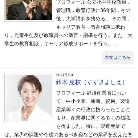
プロフィール 公立小中学校教員，
管理職，教育行政に36年間，その
後，大学講師を務める。 その間，
キャリア教育，教育相談に携わ
り，児童生徒及び教職員への助言・指導を行う。また，大
学生の教育相談，キャリア形成サポートを行う。 …
本文はこちら
2021/1/19
鈴木 恵枝（すずきよしえ）
プロフィール 経済産業省におい
て、中小企業、通商、貿易、製造
産業等々の行政に携わったことに
より、産業界に関する多くの知識
を得ました。特に、製造産業で
は、業界の課題や今後のあるべき姿などの業界を交えた各