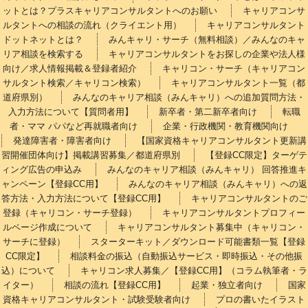
ットとは？プラスキャリアコンサルタントへのお願い
キャリアコンサ
ルタントへの相談の流れ（クライエント用）
キャリアコンサルタント
ドットネットとは？
みんキャリ・サーチ（無料相談）／みんなのキャ
リア相談を検索する
キャリアコンサルタントをお探しの企業や法人様
向け／求人情報掲載＆登録者紹介
キャリコン・サーチ（キャリアコン
サルタント検索／キャリコン検索）
キャリアコンサルタント一覧（都
道府県別）
みんなのキャリア相談（みんキャリ）への追加質問方法・
入力方法について【質問者用】
新卒者・第二新卒者向け
転職
者・ママ パパなど再就職者向け
企業・行政機関・教育機関向け
発達障害者・障害者向け
【国家資格キャリアコンサルタント更新講
習開催団体向け】掲載講習募集／都道府県別
【登録CC限定】ターゲテ
ィング広告の申込み
みんなのキャリア相談（みんキャリ） 回答推進キ
ャンペーン【登録CC用】
みんなのキャリア相談（みんキャリ）への返
答方法・入力方法について【登録CC用】
キャリアコンサルタントのご
登録（キャリコン・サーチ登録）
キャリアコンサルタントプロフィー
ルページ作成について
キャリアコンサルタント募集中（キャリコン・
サーチに登録）
スターターキット／ダウンロード可能書類一覧【登録
CC限定】
相談料金の振込（自動振込サービス・即時振込・その他振
込）について
キャリコン求人募集／【登録CC用】（コラム執筆者・ラ
イター）
相談の流れ【登録CC用】
起業・独立者向け
国家
資格キャリアコンサルタント・試験受験者向け
プロの書いたイラスト