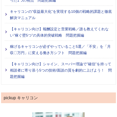
った1つの視点 問題把握編
キャリコンの”収益最大化”を実現する10個の戦略的課題と徹底
解決マニュアル
【キャリコン向け】報酬設定と営業戦略／誰も教えてくれな
い”稼ぐ壁5つ”の具体的突破戦略 問題把握編
稼げるキャリコンが必ずやっていること5選／「不安」を「月
収〇万円」に変える働き方シフト 問題把握編
【キャリコン向け】シャイン、スーパー理論で”確信”を持って
相談者に寄り添う5つの技術/面談の質を劇的に上げよう！ 問
題把握編
pickup キャリコン