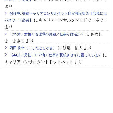
より
保護中: 登録キャリアコンサルタント限定掲示板①【閲覧には
に
キャリアコンサルタントドットネット
パスワード必要】
より
に
さめし
《35才／女性》管理職の孤独／仕事か婚活か？
ま まきこ
より
に
渡邉 佑太
より
西田 俊幸（にしだとしゆき）
に
《44才／男性・HSP有》仕事が長続きせずに困っています
キャリアコンサルタントドットネット
より