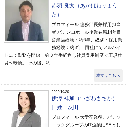
赤羽 良太（あかばねりょう
た）
プロフィール 総務部長兼採用担当
者 パチンコホール企業在籍14年目
営業店経験：約6年、総務・採用業
務経験：約8年 同社にてアルバイ
トにて勤務を開始、約３年半経過し社員登用制度で正規社
員へ転換。 その後、約 …
本文はこちら
2020/10/29
伊澤 祥加（いざわさちか）
旧姓：友田
プロフィール 大学卒業後、パナソ
ニックグループのIT企業にSEとし