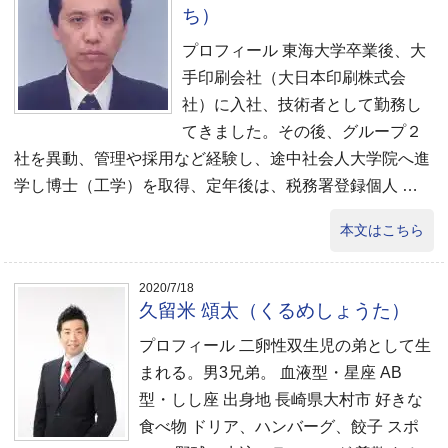
ち）
プロフィール 東海大学卒業後、大
手印刷会社（大日本印刷株式会
社）に入社、技術者として勤務し
てきました。その後、グループ２
社を異動、管理や採用など経験し、途中社会人大学院へ進
学し博士（工学）を取得、定年後は、税務署登録個人 …
本文はこちら
2020/7/18
久留米 頌太（くるめしょうた）
プロフィール 二卵性双生児の弟として生
まれる。男3兄弟。 血液型・星座 AB
型・しし座 出身地 長崎県大村市 好きな
食べ物 ドリア、ハンバーグ、餃子 スポ