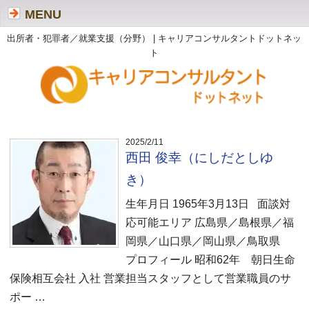
MENU
出所者・犯罪者／就業支援（分野） | キャリアコンサルタントドットネッ
ト
2025/2/11
西田 俊幸（にしだとしゆ
き）
生年月日 1965年3月13日 面談対
応可能エリア 広島県／島根県／福
岡県／山口県／岡山県／鳥取県
プロフィール 昭和62年 朝日生命
保険相互会社 入社 営業担当スタッフとして営業職員のサ
ポー …