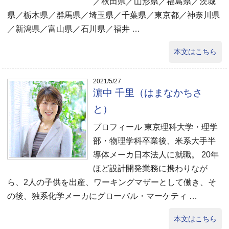
／秋田県／山形県／福島県／茨城
県／栃木県／群馬県／埼玉県／千葉県／東京都／神奈川県
／新潟県／富山県／石川県／福井 …
本文はこちら
2021/5/27
濵中 千里（はまなかちさ
と）
プロフィール 東京理科大学・理学
部・物理学科卒業後、米系大手半
導体メーカ日本法人に就職。 20年
ほど設計開発業務に携わりなが
ら、2人の子供を出産、ワーキングマザーとして働き、そ
の後、独系化学メーカにグローバル・マーケティ …
本文はこちら