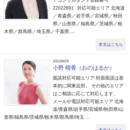
アコンサルタント登録番号
22022691 対応可能エリア 北海道
／青森県／岩手県／宮城県／秋田
県／山形県／福島県／茨城県／栃
木県／群馬県／埼玉県／千葉県 …
本文はこちら
2023/8/29
小野 晴香（おのはるか）
面談対応可能エリア 対面面談は基
本的に関東近郊。 その他のエリア
はご相談に応じて対応します。
メールや電話対応可能エリア 北海
道/青森県/岩手県/宮城県/秋田県/山
形県/福島県/茨城県/栃木県/群馬県/埼玉 …