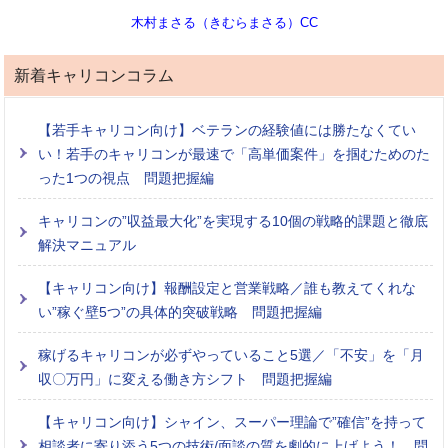
木村まさる（きむらまさる）CC
新着キャリコンコラム
【若手キャリコン向け】ベテランの経験値には勝たなくてい
い！若手のキャリコンが最速で「高単価案件」を掴むためのた
った1つの視点 問題把握編
キャリコンの”収益最大化”を実現する10個の戦略的課題と徹底
解決マニュアル
【キャリコン向け】報酬設定と営業戦略／誰も教えてくれな
い”稼ぐ壁5つ”の具体的突破戦略 問題把握編
稼げるキャリコンが必ずやっていること5選／「不安」を「月
収〇万円」に変える働き方シフト 問題把握編
【キャリコン向け】シャイン、スーパー理論で”確信”を持って
相談者に寄り添う5つの技術/面談の質を劇的に上げよう！ 問