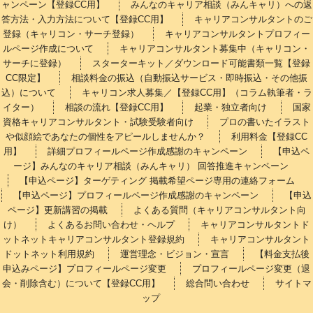
ャンペーン【登録CC用】
みんなのキャリア相談（みんキャリ）への返
答方法・入力方法について【登録CC用】
キャリアコンサルタントのご
登録（キャリコン・サーチ登録）
キャリアコンサルタントプロフィー
ルページ作成について
キャリアコンサルタント募集中（キャリコン・
サーチに登録）
スターターキット／ダウンロード可能書類一覧【登録
CC限定】
相談料金の振込（自動振込サービス・即時振込・その他振
込）について
キャリコン求人募集／【登録CC用】（コラム執筆者・ラ
イター）
相談の流れ【登録CC用】
起業・独立者向け
国家
資格キャリアコンサルタント・試験受験者向け
プロの書いたイラスト
や似顔絵であなたの個性をアピールしませんか？
利用料金【登録CC
用】
詳細プロフィールページ作成感謝のキャンペーン
【申込ペ
ージ】みんなのキャリア相談（みんキャリ） 回答推進キャンペーン
【申込ページ】ターゲティング 掲載希望ページ専用の連絡フォーム
【申込ページ】プロフィールページ作成感謝のキャンペーン
【申込
ページ】更新講習の掲載
よくある質問（キャリアコンサルタント向
け）
よくあるお問い合わせ・ヘルプ
キャリアコンサルタントド
ットネットキャリアコンサルタント登録規約
キャリアコンサルタント
ドットネット利用規約
運営理念・ビジョン・宣言
【料金支払後
申込みページ】プロフィールページ変更
プロフィールページ変更（退
会・削除含む）について【登録CC用】
総合問い合わせ
サイトマ
ップ