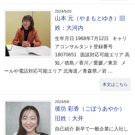
2024/5/20
山本 元（やまもとゆき）旧
姓：大河内
生年月日 1968年7月12日 キャリ
アコンサルタント登録番号
18070651 面談対応可能エリア 高
知／徳島／香川／愛媛／東京 メ
ールや電話対応可能エリア 北海道／青森県／岩 …
本文はこちら
2024/5/6
後坊 彩香（ごぼうあやか）
旧姓：大井
自己紹介 新卒で一般企業に入社し