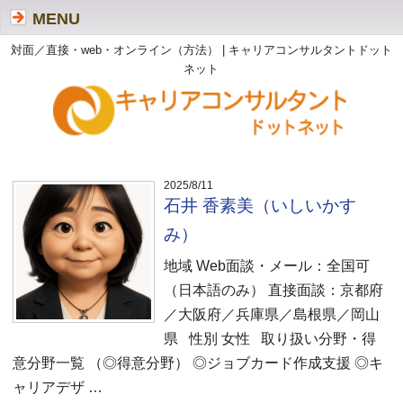
MENU
対面／直接・web・オンライン（方法） | キャリアコンサルタントドット
ネット
2025/8/11
石井 香素美（いしいかす
み）
地域 Web面談・メール：全国可
（日本語のみ） 直接面談：京都府
／大阪府／兵庫県／島根県／岡山
県 性別 女性 取り扱い分野・得
意分野一覧 （◎得意分野） ◎ジョブカード作成支援 ◎キ
ャリアデザ …