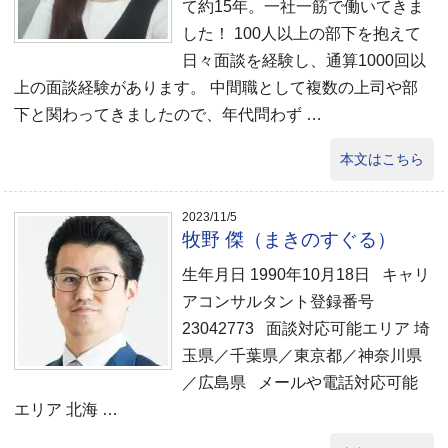
て約15年。一社一筋で働いてきま
した！ 100人以上の部下を抱えて
日々面談を経験し、通算1000回以
上の面談経験があります。 中間職として複数の上司や部
下と関わってきましたので、年代問わず …
本文はこちら
2023/11/5
牧野 傑（まきのすぐる）
生年月日 1990年10月18日 キャリ
アコンサルタント登録番号
23042773 面談対応可能エリア 埼
玉県／千葉県／東京都／神奈川県
／広島県 メールや電話対応可能
エリア 北海 …