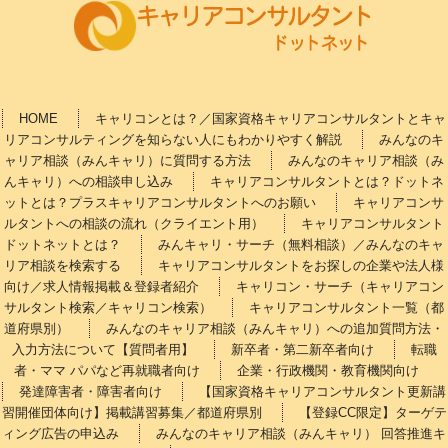
HOME
キャリコンとは？／国家資格キャリアコンサルタントとキャ
リアコンサルティングを知らない人にもわかりやすく解説
みんなのキ
ャリア相談（みんキャリ）に質問する方法
みんなのキャリア相談（み
んキャリ）への相談申し込み
キャリアコンサルタントとは？ドットネ
ットとは？プラスキャリアコンサルタントへのお願い
キャリアコンサ
ルタントへの相談の流れ（クライエント用）
キャリアコンサルタント
ドットネットとは？
みんキャリ・サーチ（無料相談）／みんなのキャ
リア相談を検索する
キャリアコンサルタントをお探しの企業や法人様
向け／求人情報掲載＆登録者紹介
キャリコン・サーチ（キャリアコン
サルタント検索／キャリコン検索）
キャリアコンサルタント一覧（都
道府県別）
みんなのキャリア相談（みんキャリ）への追加質問方法・
入力方法について【質問者用】
新卒者・第二新卒者向け
転職
者・ママ パパなど再就職者向け
企業・行政機関・教育機関向け
発達障害者・障害者向け
【国家資格キャリアコンサルタント更新講
習開催団体向け】掲載講習募集／都道府県別
【登録CC限定】ターゲテ
ィング広告の申込み
みんなのキャリア相談（みんキャリ） 回答推進キ