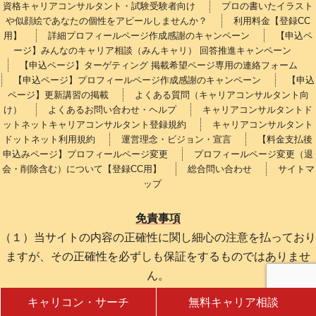
資格キャリアコンサルタント・試験受験者向け
プロの書いたイラスト
や似顔絵であなたの個性をアピールしませんか？
利用料金【登録CC
用】
詳細プロフィールページ作成感謝のキャンペーン
【申込ペ
ージ】みんなのキャリア相談（みんキャリ） 回答推進キャンペーン
【申込ページ】ターゲティング 掲載希望ページ専用の連絡フォーム
【申込ページ】プロフィールページ作成感謝のキャンペーン
【申込
ページ】更新講習の掲載
よくある質問（キャリアコンサルタント向
け）
よくあるお問い合わせ・ヘルプ
キャリアコンサルタントド
ットネットキャリアコンサルタント登録規約
キャリアコンサルタント
ドットネット利用規約
運営理念・ビジョン・宣言
【料金支払後
申込みページ】プロフィールページ変更
プロフィールページ変更（退
会・削除含む）について【登録CC用】
総合問い合わせ
サイトマ
ップ
免責事項
（１）当サイトの内容の正確性に関し細心の注意を払っており
ますが、その正確性を必ずしも保証をするものではありませ
ん。
（２）当サイトの内容は掲載時点においての情報であり、最新
キャリコン・サーチ
無料キャリア相談
性を保証するものではありません。