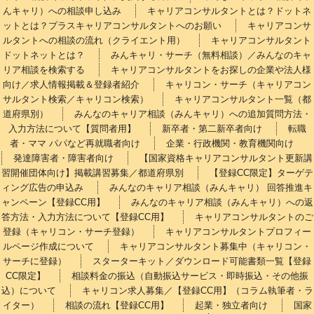
んキャリ）への相談申し込み
キャリアコンサルタントとは？ドットネ
ットとは？プラスキャリアコンサルタントへのお願い
キャリアコンサ
ルタントへの相談の流れ（クライエント用）
キャリアコンサルタント
ドットネットとは？
みんキャリ・サーチ（無料相談）／みんなのキャ
リア相談を検索する
キャリアコンサルタントをお探しの企業や法人様
向け／求人情報掲載＆登録者紹介
キャリコン・サーチ（キャリアコン
サルタント検索／キャリコン検索）
キャリアコンサルタント一覧（都
道府県別）
みんなのキャリア相談（みんキャリ）への追加質問方法・
入力方法について【質問者用】
新卒者・第二新卒者向け
転職
者・ママ パパなど再就職者向け
企業・行政機関・教育機関向け
発達障害者・障害者向け
【国家資格キャリアコンサルタント更新講
習開催団体向け】掲載講習募集／都道府県別
【登録CC限定】ターゲテ
ィング広告の申込み
みんなのキャリア相談（みんキャリ） 回答推進キ
ャンペーン【登録CC用】
みんなのキャリア相談（みんキャリ）への返
答方法・入力方法について【登録CC用】
キャリアコンサルタントのご
登録（キャリコン・サーチ登録）
キャリアコンサルタントプロフィー
ルページ作成について
キャリアコンサルタント募集中（キャリコン・
サーチに登録）
スターターキット／ダウンロード可能書類一覧【登録
CC限定】
相談料金の振込（自動振込サービス・即時振込・その他振
込）について
キャリコン求人募集／【登録CC用】（コラム執筆者・ラ
イター）
相談の流れ【登録CC用】
起業・独立者向け
国家