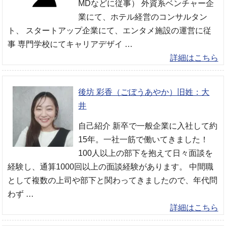
MDなどに従事） 外資系ベンチャー企
業にて、ホテル経営のコンサルタン
ト、 スタートアップ企業にて、エンタメ施設の運営に従
事 専門学校にてキャリアデザイ …
詳細はこちら
後坊 彩香（ごぼうあやか）旧姓：大
井
自己紹介 新卒で一般企業に入社して約
15年。一社一筋で働いてきました！
100人以上の部下を抱えて日々面談を
経験し、通算1000回以上の面談経験があります。 中間職
として複数の上司や部下と関わってきましたので、年代問
わず …
詳細はこちら