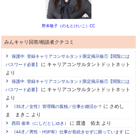
野本敬子（のもとけいこ）CC
みんキャリ回答/相談者クチコミ
保護中: 登録キャリアコンサルタント限定掲示板①【閲覧には
に
キャリアコンサルタントドットネット
パスワード必要】
より
保護中: 登録キャリアコンサルタント限定掲示板①【閲覧には
に
キャリアコンサルタントドットネット
パスワード必要】
より
に
さめし
《35才／女性》管理職の孤独／仕事か婚活か？
ま まきこ
より
に
渡邉 佑太
より
西田 俊幸（にしだとしゆき）
に
《44才／男性・HSP有》仕事が長続きせずに困っています