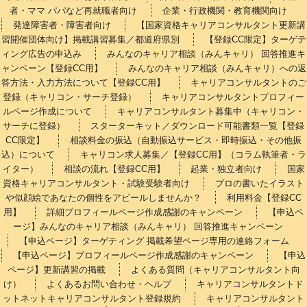
者・ママ パパなど再就職者向け
企業・行政機関・教育機関向け
発達障害者・障害者向け
【国家資格キャリアコンサルタント更新講
習開催団体向け】掲載講習募集／都道府県別
【登録CC限定】ターゲテ
ィング広告の申込み
みんなのキャリア相談（みんキャリ） 回答推進キ
ャンペーン【登録CC用】
みんなのキャリア相談（みんキャリ）への返
答方法・入力方法について【登録CC用】
キャリアコンサルタントのご
登録（キャリコン・サーチ登録）
キャリアコンサルタントプロフィー
ルページ作成について
キャリアコンサルタント募集中（キャリコン・
サーチに登録）
スターターキット／ダウンロード可能書類一覧【登録
CC限定】
相談料金の振込（自動振込サービス・即時振込・その他振
込）について
キャリコン求人募集／【登録CC用】（コラム執筆者・ラ
イター）
相談の流れ【登録CC用】
起業・独立者向け
国家
資格キャリアコンサルタント・試験受験者向け
プロの書いたイラスト
や似顔絵であなたの個性をアピールしませんか？
利用料金【登録CC
用】
詳細プロフィールページ作成感謝のキャンペーン
【申込ペ
ージ】みんなのキャリア相談（みんキャリ） 回答推進キャンペーン
【申込ページ】ターゲティング 掲載希望ページ専用の連絡フォーム
【申込ページ】プロフィールページ作成感謝のキャンペーン
【申込
ページ】更新講習の掲載
よくある質問（キャリアコンサルタント向
け）
よくあるお問い合わせ・ヘルプ
キャリアコンサルタントド
ットネットキャリアコンサルタント登録規約
キャリアコンサルタント