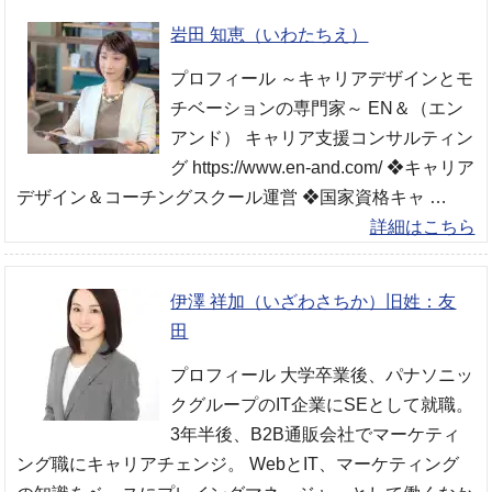
岩田 知恵（いわたちえ）
プロフィール ～キャリアデザインとモ
チベーションの専門家～ EN＆（エン
アンド） キャリア支援コンサルティン
グ https://www.en-and.com/ ❖キャリア
デザイン＆コーチングスクール運営 ❖国家資格キャ …
詳細はこちら
伊澤 祥加（いざわさちか）旧姓：友
田
プロフィール 大学卒業後、パナソニッ
クグループのIT企業にSEとして就職。
3年半後、B2B通販会社でマーケティ
ング職にキャリアチェンジ。 WebとIT、マーケティング