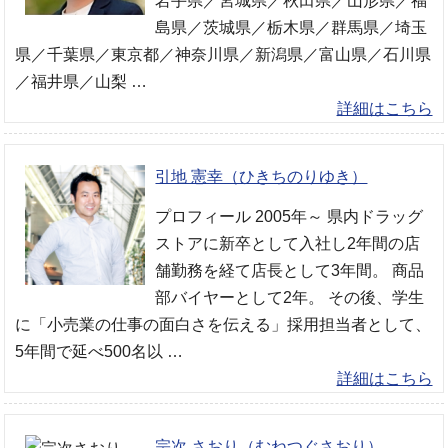
岩手県／宮城県／秋田県／山形県／福
島県／茨城県／栃木県／群馬県／埼玉
県／千葉県／東京都／神奈川県／新潟県／富山県／石川県
／福井県／山梨 …
詳細はこちら
引地 憲幸（ひきちのりゆき）
プロフィール 2005年～ 県内ドラッグ
ストアに新卒として入社し2年間の店
舗勤務を経て店長として3年間。 商品
部バイヤーとして2年。 その後、学生
に「小売業の仕事の面白さを伝える」採用担当者として、
5年間で延べ500名以 …
詳細はこちら
宗次 さおり（むねつぐさおり）