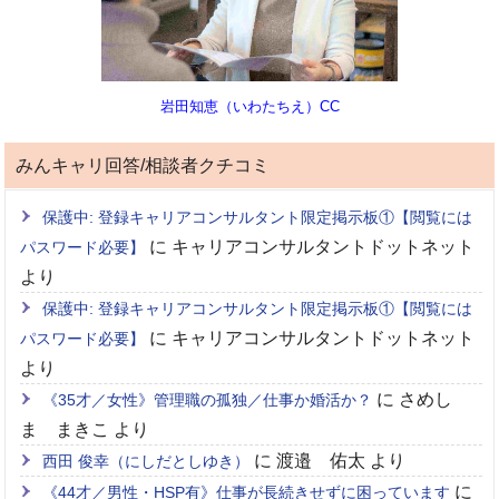
岩田知恵（いわたちえ）CC
みんキャリ回答/相談者クチコミ
保護中: 登録キャリアコンサルタント限定掲示板①【閲覧には
に
キャリアコンサルタントドットネット
パスワード必要】
より
保護中: 登録キャリアコンサルタント限定掲示板①【閲覧には
に
キャリアコンサルタントドットネット
パスワード必要】
より
に
さめし
《35才／女性》管理職の孤独／仕事か婚活か？
ま まきこ
より
に
渡邉 佑太
より
西田 俊幸（にしだとしゆき）
に
《44才／男性・HSP有》仕事が長続きせずに困っています