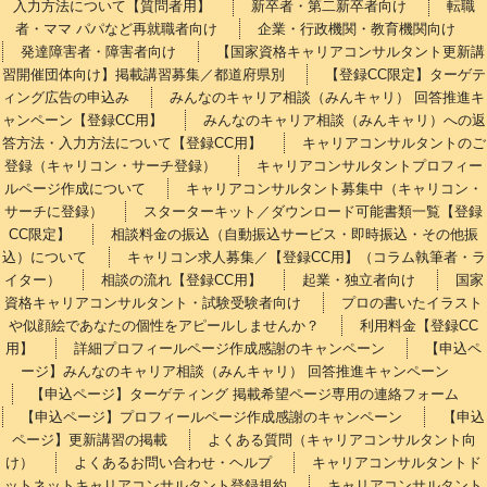
入力方法について【質問者用】
新卒者・第二新卒者向け
転職
者・ママ パパなど再就職者向け
企業・行政機関・教育機関向け
発達障害者・障害者向け
【国家資格キャリアコンサルタント更新講
習開催団体向け】掲載講習募集／都道府県別
【登録CC限定】ターゲテ
ィング広告の申込み
みんなのキャリア相談（みんキャリ） 回答推進キ
ャンペーン【登録CC用】
みんなのキャリア相談（みんキャリ）への返
答方法・入力方法について【登録CC用】
キャリアコンサルタントのご
登録（キャリコン・サーチ登録）
キャリアコンサルタントプロフィー
ルページ作成について
キャリアコンサルタント募集中（キャリコン・
サーチに登録）
スターターキット／ダウンロード可能書類一覧【登録
CC限定】
相談料金の振込（自動振込サービス・即時振込・その他振
込）について
キャリコン求人募集／【登録CC用】（コラム執筆者・ラ
イター）
相談の流れ【登録CC用】
起業・独立者向け
国家
資格キャリアコンサルタント・試験受験者向け
プロの書いたイラスト
や似顔絵であなたの個性をアピールしませんか？
利用料金【登録CC
用】
詳細プロフィールページ作成感謝のキャンペーン
【申込ペ
ージ】みんなのキャリア相談（みんキャリ） 回答推進キャンペーン
【申込ページ】ターゲティング 掲載希望ページ専用の連絡フォーム
【申込ページ】プロフィールページ作成感謝のキャンペーン
【申込
ページ】更新講習の掲載
よくある質問（キャリアコンサルタント向
け）
よくあるお問い合わせ・ヘルプ
キャリアコンサルタントド
ットネットキャリアコンサルタント登録規約
キャリアコンサルタント