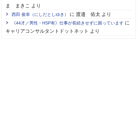
ま まきこ
より
に
渡邉 佑太
より
西田 俊幸（にしだとしゆき）
に
《44才／男性・HSP有》仕事が長続きせずに困っています
キャリアコンサルタントドットネット
より