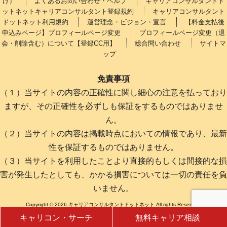
け）
よくあるお問い合わせ・ヘルプ
キャリアコンサルタントド
ットネットキャリアコンサルタント登録規約
キャリアコンサルタント
ドットネット利用規約
運営理念・ビジョン・宣言
【料金支払後
申込みページ】プロフィールページ変更
プロフィールページ変更（退
会・削除含む）について【登録CC用】
総合問い合わせ
サイトマ
ップ
免責事項
（１）当サイトの内容の正確性に関し細心の注意を払っており
ますが、その正確性を必ずしも保証をするものではありませ
ん。
（２）当サイトの内容は掲載時点においての情報であり、最新
性を保証するものではありません。
（３）当サイトを利用したことより直接的もしくは間接的な損
害が発生したとしても、かかる損害については一切の責任を負
いません。
Copyright © 2026 キャリアコンサルタントドットネット All rights Reserved.
キャリコン・サーチ
無料キャリア相談