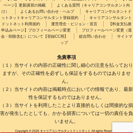
ページ】更新講習の掲載
よくある質問（キャリアコンサルタント向
け）
よくあるお問い合わせ・ヘルプ
キャリアコンサルタントド
ットネットキャリアコンサルタント登録規約
キャリアコンサルタント
ドットネット利用規約
運営理念・ビジョン・宣言
【料金支払後
申込みページ】プロフィールページ変更
プロフィールページ変更（退
会・削除含む）について【登録CC用】
総合問い合わせ
サイトマ
ップ
免責事項
（１）当サイトの内容の正確性に関し細心の注意を払っており
ますが、その正確性を必ずしも保証をするものではありませ
ん。
（２）当サイトの内容は掲載時点においての情報であり、最新
性を保証するものではありません。
（３）当サイトを利用したことより直接的もしくは間接的な損
害が発生したとしても、かかる損害については一切の責任を負
いません。
Copyright © 2026 キャリアコンサルタントドットネット All rights Reserved.