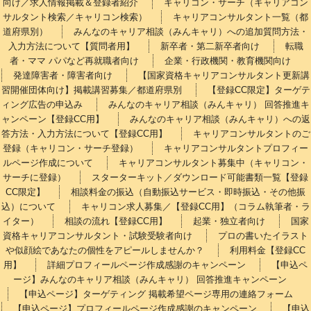
向け／求人情報掲載＆登録者紹介
キャリコン・サーチ（キャリアコン
サルタント検索／キャリコン検索）
キャリアコンサルタント一覧（都
道府県別）
みんなのキャリア相談（みんキャリ）への追加質問方法・
入力方法について【質問者用】
新卒者・第二新卒者向け
転職
者・ママ パパなど再就職者向け
企業・行政機関・教育機関向け
発達障害者・障害者向け
【国家資格キャリアコンサルタント更新講
習開催団体向け】掲載講習募集／都道府県別
【登録CC限定】ターゲテ
ィング広告の申込み
みんなのキャリア相談（みんキャリ） 回答推進キ
ャンペーン【登録CC用】
みんなのキャリア相談（みんキャリ）への返
答方法・入力方法について【登録CC用】
キャリアコンサルタントのご
登録（キャリコン・サーチ登録）
キャリアコンサルタントプロフィー
ルページ作成について
キャリアコンサルタント募集中（キャリコン・
サーチに登録）
スターターキット／ダウンロード可能書類一覧【登録
CC限定】
相談料金の振込（自動振込サービス・即時振込・その他振
込）について
キャリコン求人募集／【登録CC用】（コラム執筆者・ラ
イター）
相談の流れ【登録CC用】
起業・独立者向け
国家
資格キャリアコンサルタント・試験受験者向け
プロの書いたイラスト
や似顔絵であなたの個性をアピールしませんか？
利用料金【登録CC
用】
詳細プロフィールページ作成感謝のキャンペーン
【申込ペ
ージ】みんなのキャリア相談（みんキャリ） 回答推進キャンペーン
【申込ページ】ターゲティング 掲載希望ページ専用の連絡フォーム
【申込ページ】プロフィールページ作成感謝のキャンペーン
【申込