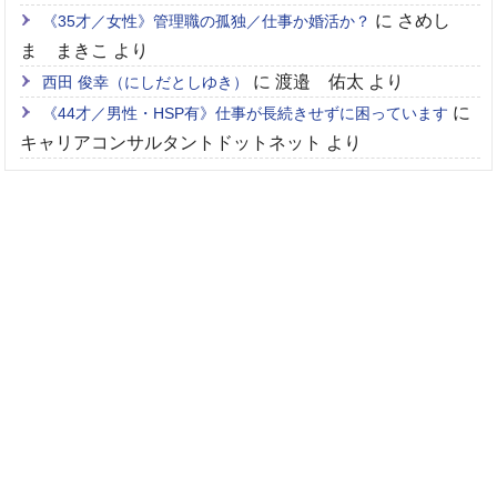
に
さめし
《35才／女性》管理職の孤独／仕事か婚活か？
ま まきこ
より
に
渡邉 佑太
より
西田 俊幸（にしだとしゆき）
に
《44才／男性・HSP有》仕事が長続きせずに困っています
キャリアコンサルタントドットネット
より