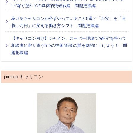
い”稼ぐ壁5つ”の具体的突破戦略 問題把握編
稼げるキャリコンが必ずやっていること5選／「不安」を「月
収〇万円」に変える働き方シフト 問題把握編
【キャリコン向け】シャイン、スーパー理論で”確信”を持って
相談者に寄り添う5つの技術/面談の質を劇的に上げよう！ 問
題把握編
pickup キャリコン