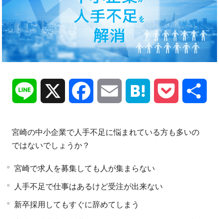
Line
X
Facebook
Email
Hatena
Pocket
共
有
宮崎の中小企業で人手不足に悩まれている方も多いの
ではないでしょうか？
宮崎で求人を募集しても人が集まらない
人手不足で仕事はあるけど受注が出来ない
新卒採用してもすぐに辞めてしまう