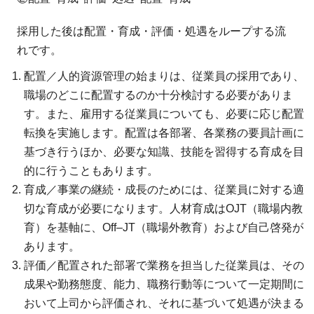
採用した後は配置・育成・評価・処遇をループする流
れです。
配置／人的資源管理の始まりは、従業員の採用であり、
職場のどこに配置するのか十分検討する必要がありま
す。また、雇用する従業員についても、必要に応じ配置
転換を実施します。配置は各部署、各業務の要員計画に
基づき行うほか、必要な知識、技能を習得する育成を目
的に行うこともあります。
育成／事業の継続・成長のためには、従業員に対する適
切な育成が必要になります。人材育成はOJT（職場内教
育）を基軸に、Off–JT（職場外教育）および自己啓発が
あります。
評価／配置された部署で業務を担当した従業員は、その
成果や勤務態度、能力、職務行動等について一定期間に
おいて上司から評価され、それに基づいて処遇が決まる