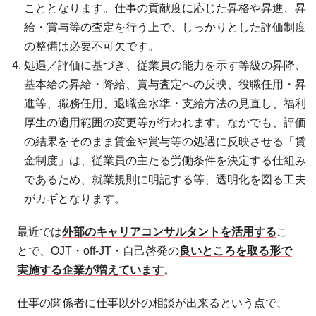
こととなります。仕事の貢献度に応じた昇格や昇進、昇
給・賞与等の査定を行う上で、しっかりとした評価制度
の整備は必要不可欠です。
処遇／評価に基づき、従業員の能力を示す等級の昇降、
基本給の昇給・降給、賞与査定への反映、役職任用・昇
進等、職務任用、退職金水準・支給方法の見直し、福利
厚生の適用範囲の変更等が行われます。なかでも、評価
の結果をそのまま賃金や賞与等の処遇に反映させる「賃
金制度」は、従業員の主たる労働条件を決定する仕組み
であるため、就業規則に明記する等、透明化を図る工夫
がカギとなります。
最近では
外部のキャリアコンサルタントを活用する
こ
とで、OJT・off-JT・自己啓発の
良いところを取る形で
実施する企業が増えています
。
仕事の関係者に仕事以外の相談が出来るという点で、