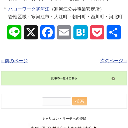
ハローワーク寒河江
（寒河江公共職業安定所）
管轄区域：寒河江市・大江町・朝日町・西川町・河北町
Line
X
Facebook
Email
Hatena
Pocket
共
有
« 前のページ
次のページ »
検
索:
キャリコン・サーチへの登録