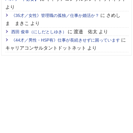
より
に
さめし
《35才／女性》管理職の孤独／仕事か婚活か？
ま まきこ
より
に
渡邉 佑太
より
西田 俊幸（にしだとしゆき）
に
《44才／男性・HSP有》仕事が長続きせずに困っています
キャリアコンサルタントドットネット
より