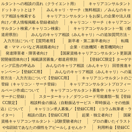
ルタントへの相談の流れ（クライエント用）
キャリアコンサルタント
ドットネットとは？
みんキャリ・サーチ（無料相談）／みんなのキャ
リア相談を検索する
キャリアコンサルタントをお探しの企業や法人様
向け／求人情報掲載＆登録者紹介
キャリコン・サーチ（キャリアコン
サルタント検索／キャリコン検索）
キャリアコンサルタント一覧（都
道府県別）
みんなのキャリア相談（みんキャリ）への追加質問方法・
入力方法について【質問者用】
新卒者・第二新卒者向け
転職
者・ママ パパなど再就職者向け
企業・行政機関・教育機関向け
発達障害者・障害者向け
【国家資格キャリアコンサルタント更新講
習開催団体向け】掲載講習募集／都道府県別
【登録CC限定】ターゲテ
ィング広告の申込み
みんなのキャリア相談（みんキャリ） 回答推進キ
ャンペーン【登録CC用】
みんなのキャリア相談（みんキャリ）への返
答方法・入力方法について【登録CC用】
キャリアコンサルタントのご
登録（キャリコン・サーチ登録）
キャリアコンサルタントプロフィー
ルページ作成について
キャリアコンサルタント募集中（キャリコン・
サーチに登録）
スターターキット／ダウンロード可能書類一覧【登録
CC限定】
相談料金の振込（自動振込サービス・即時振込・その他振
込）について
キャリコン求人募集／【登録CC用】（コラム執筆者・ラ
イター）
相談の流れ【登録CC用】
起業・独立者向け
国家
資格キャリアコンサルタント・試験受験者向け
プロの書いたイラスト
や似顔絵であなたの個性をアピールしませんか？
利用料金【登録CC