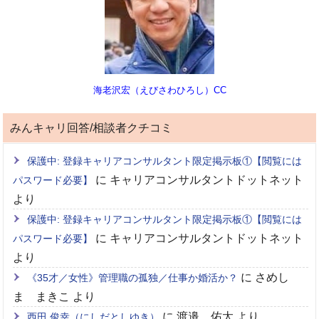
海老沢宏（えびさわひろし）CC
みんキャリ回答/相談者クチコミ
保護中: 登録キャリアコンサルタント限定掲示板①【閲覧には
に
キャリアコンサルタントドットネット
パスワード必要】
より
保護中: 登録キャリアコンサルタント限定掲示板①【閲覧には
に
キャリアコンサルタントドットネット
パスワード必要】
より
に
さめし
《35才／女性》管理職の孤独／仕事か婚活か？
ま まきこ
より
に
渡邉 佑太
より
西田 俊幸（にしだとしゆき）