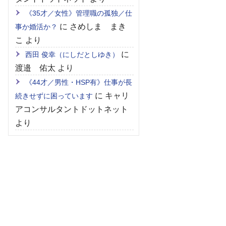
《35才／女性》管理職の孤独／仕
に
さめしま まき
事か婚活か？
こ
より
に
西田 俊幸（にしだとしゆき）
渡邉 佑太
より
《44才／男性・HSP有》仕事が長
に
キャリ
続きせずに困っています
アコンサルタントドットネット
より