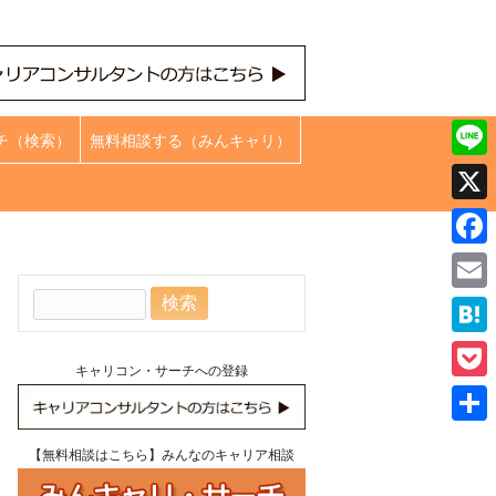
チ（検索）
無料相談する（みんキャリ）
Line
X
Face
検
Emai
索:
Hate
キャリコン・サーチへの登録
Pock
共
【無料相談はこちら】みんなのキャリア相談
有