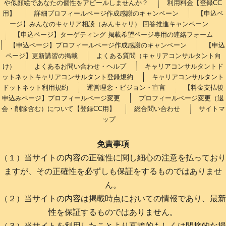
や似顔絵であなたの個性をアピールしませんか？
利用料金【登録CC
用】
詳細プロフィールページ作成感謝のキャンペーン
【申込ペ
ージ】みんなのキャリア相談（みんキャリ） 回答推進キャンペーン
【申込ページ】ターゲティング 掲載希望ページ専用の連絡フォーム
【申込ページ】プロフィールページ作成感謝のキャンペーン
【申込
ページ】更新講習の掲載
よくある質問（キャリアコンサルタント向
け）
よくあるお問い合わせ・ヘルプ
キャリアコンサルタントド
ットネットキャリアコンサルタント登録規約
キャリアコンサルタント
ドットネット利用規約
運営理念・ビジョン・宣言
【料金支払後
申込みページ】プロフィールページ変更
プロフィールページ変更（退
会・削除含む）について【登録CC用】
総合問い合わせ
サイトマ
ップ
免責事項
（１）当サイトの内容の正確性に関し細心の注意を払っており
ますが、その正確性を必ずしも保証をするものではありませ
ん。
（２）当サイトの内容は掲載時点においての情報であり、最新
性を保証するものではありません。
（３）当サイトを利用したことより直接的もしくは間接的な損