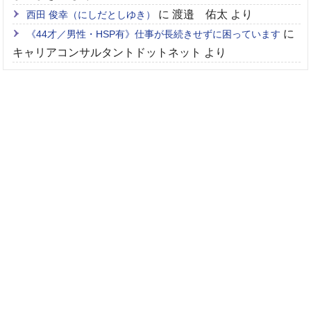
に
渡邉 佑太
より
西田 俊幸（にしだとしゆき）
に
《44才／男性・HSP有》仕事が長続きせずに困っています
キャリアコンサルタントドットネット
より