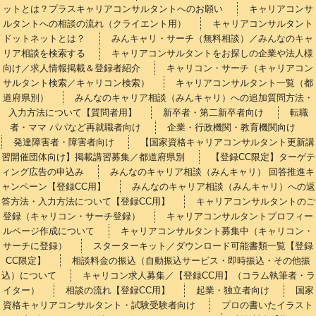
ットとは？プラスキャリアコンサルタントへのお願い
キャリアコンサ
ルタントへの相談の流れ（クライエント用）
キャリアコンサルタント
ドットネットとは？
みんキャリ・サーチ（無料相談）／みんなのキャ
リア相談を検索する
キャリアコンサルタントをお探しの企業や法人様
向け／求人情報掲載＆登録者紹介
キャリコン・サーチ（キャリアコン
サルタント検索／キャリコン検索）
キャリアコンサルタント一覧（都
道府県別）
みんなのキャリア相談（みんキャリ）への追加質問方法・
入力方法について【質問者用】
新卒者・第二新卒者向け
転職
者・ママ パパなど再就職者向け
企業・行政機関・教育機関向け
発達障害者・障害者向け
【国家資格キャリアコンサルタント更新講
習開催団体向け】掲載講習募集／都道府県別
【登録CC限定】ターゲテ
ィング広告の申込み
みんなのキャリア相談（みんキャリ） 回答推進キ
ャンペーン【登録CC用】
みんなのキャリア相談（みんキャリ）への返
答方法・入力方法について【登録CC用】
キャリアコンサルタントのご
登録（キャリコン・サーチ登録）
キャリアコンサルタントプロフィー
ルページ作成について
キャリアコンサルタント募集中（キャリコン・
サーチに登録）
スターターキット／ダウンロード可能書類一覧【登録
CC限定】
相談料金の振込（自動振込サービス・即時振込・その他振
込）について
キャリコン求人募集／【登録CC用】（コラム執筆者・ラ
イター）
相談の流れ【登録CC用】
起業・独立者向け
国家
資格キャリアコンサルタント・試験受験者向け
プロの書いたイラスト