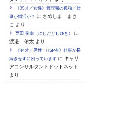
《35才／女性》管理職の孤独／仕
に
さめしま まき
事か婚活か？
こ
より
に
西田 俊幸（にしだとしゆき）
渡邉 佑太
より
《44才／男性・HSP有》仕事が長
に
キャリ
続きせずに困っています
アコンサルタントドットネット
より