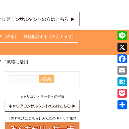
チ（検索）
無料相談する（みんキャリ）
Line
X
？／就職に活用
Face
検
Emai
索:
Hate
キャリコン・サーチへの登録
Pock
共
【無料相談はこちら】みんなのキャリア相談
有